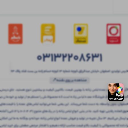
03132208631
آدرس تولیدی: اصفهان ،خیابان عبدالرزاق،کوچه شماره ۱۳ کوچه حسام زاده بن بست قناد پلاک ۶۳
مشاهده بر روی نقشه📍
اگر به دنبال خرید عمده لباس زنانه با بهترین قیمت، بالاترین کیفیت و بیشترین تنوع هستید، جای درستی
آمده‌اید! بتنی یک فروشگاه عمده لباس زنانه است که محصولاتش را مستقیم از تولیدی خودمان در
اصفهان، بدون واسطه، به دست شما می‌رساند. این یعنی شما می‌توانید لباس‌های عمده را با قیمت‌های
فوق‌العاده رقابتی تهیه کنید. ما در بتنی انواع لباس زنانه را در پک‌های متنوع (3، 4، 6، 10 یا 12 تایی) آماده
و ارسال می‌کنیم. 13 سال تجربه در تولید و فروش عمده انواع لباس زنانه، مردانه و بچگانه به ما این امکان
را داده که محصولاتی با کیفیت بالا و قیمت مناسب ارائه دهیم و با افتخار مرجعی مطمئن برای خرید لباس