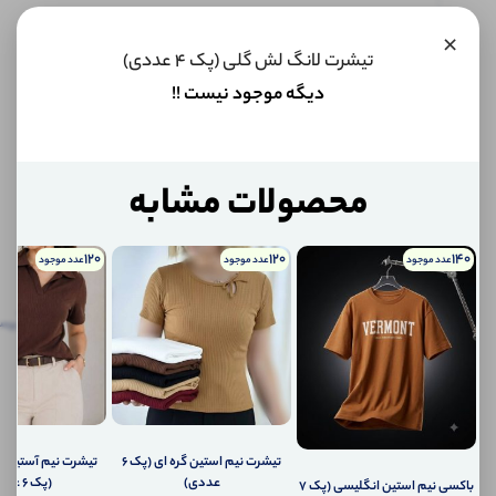
×
این کالا
تیشرت لانگ لش گلی (پک 4 عددی)
فعلا
موجود
دیگه موجود نیست !!
نیست اما
می‌توانیم
به محض
موجود
شدن، به
محصولات مشابه
شما خبر
دهیم.
120
120
140
عدد موجود
عدد موجود
عدد موجود
اگر
توضیحات
نظرات
توضیحات تکمیلی
پرس
تکمیلی
(0)
کالا
موجود
نظرات (0)
شد،
چطور
به
پرسش‌ها
شما
تیشرت نیم‌ استین گره ای (پک 6
تیشرت نیم آستین (ی
اطلاع
عددی)
(پک 6 عددی)
باکسی نیم استین انگلیسی (پک 7