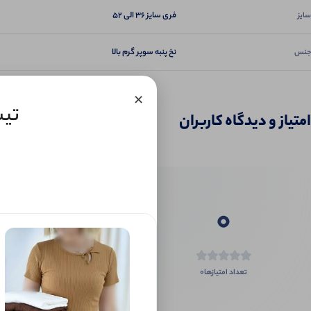
فری سایز ۳۶ الی ۵۲
سایز
نخ پنبه سوپر گرم بالا
جنس
×
تیشرت 
امتیاز و دیدگاه کاربران
0
0
تعداد امتیازها
اگر این محص