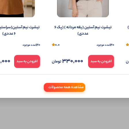
تمایل می‌توانید به صورت ناشناس نیز دیدگاه خود را ثبت کنید.
تیشرت نیم آستین (یقه مردانه ) (پک 6
تیشرت نیم آستین(سراستی
عددی)
6 عددی)
120
0.0
120
عدد موجود
عدد موجود
,000
330,000
ن
تومان
افزودن به سبد
افزودن به سبد
مشاهده همه محصولات