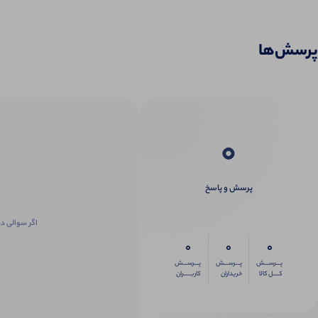
پرسش‌ها
0
پرسش و پاسخ
اگر سوالی در
0
0
0
پـــرســـش
پـــرســـش
پـــرســـش
کــــل کالا
خریداران
کاربـــــران