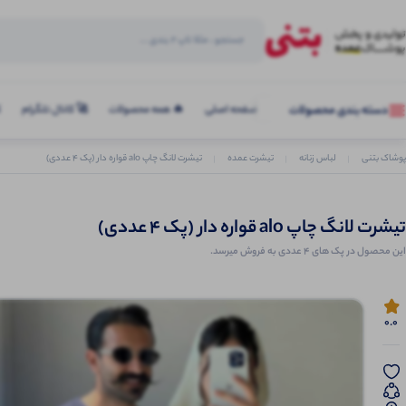
صفحه اصلی
🔥 همه محصولات
🚀 کانال تلگرام
ک
دسته بندی محصولات
پوشاک بتنی
لباس زنانه
تیشرت عمده
تیشرت لانگ چاپ alo قواره دار (پک 4 عددی)
تیشرت لانگ چاپ alo قواره دار (پک 4 عددی)
این محصول در پک های 4 عددی به فروش میرسد.
0.0