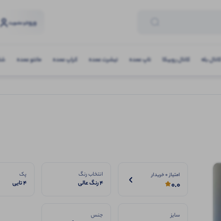
ورود
و عضویت
انال بله
کانال روبیکا
تاپ عمده
تیشرت عمده
کراپ عمده
مانتو عمده
شلو
انتخاب رنگ
پک
امتیاز 0 خریدار
۴ رنگ عالی
4 تایی
0.0
سایز
جنس