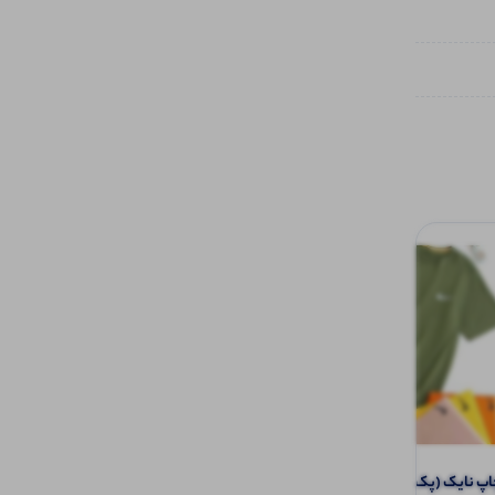
نایک (پک 6 عددی)
تاپ طرح دوتیکه ۴ بندی چاپ دار (پک 4