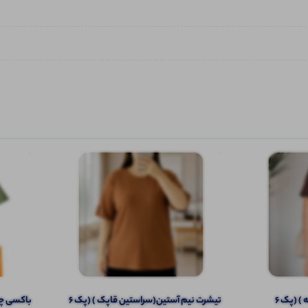
تیشرت نیم آستین (یقه مردانه ) (پک 6
تیشرت نیم آستین(سراستین قاپک ) (پک 6
باکسی چاپ 