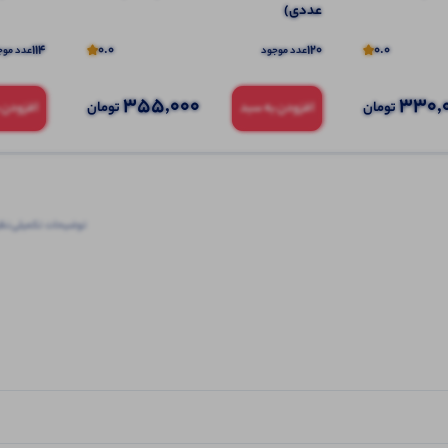
عددی)
114
0.0
120
0.0
عدد موجود
عدد موج
355,000
330,
تومان
تومان
افزودن به سبد
افزودن 
توضیحات تکمیلی
نظرا