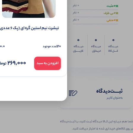
0
0 نفر
مثبت
0
0 نفر
بی طرف
0
0 نفر
منفی
تیشرت نیم‌ استین گره ای (پک 6 عددی)
0
0
0
0.0
120
عدد موجود
دیــــدگاه
دیــــدگاه
دیــــدگاه
کــــل کالا
خریداران
کاربـــــران
269,000
توما
افزودن به سبد
ثبـــــت‌دیدگاه
به‌عنوان کاربر
شمـا هـم دربـاره ایـن کــالا دیــدگاه ثبــت کنید، بــا ثبــت‌دیـدگاه
بر روی کالاهای خریداری شده ۵ امتیاز دریافت کنید.