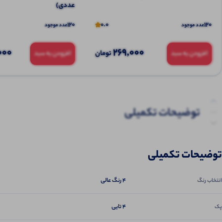
عددی)
120
0.0
120
عدد موجود
عدد موجود
000
269,000
تومان
افزودن به سبد
افزودن به سبد
توضیحات تکمیلی
نظرات (0)
توضیحات تکمیلی
پرسش‌ها
۴ رنگ عالی
انتخاب رنگ
4 تایی
پک