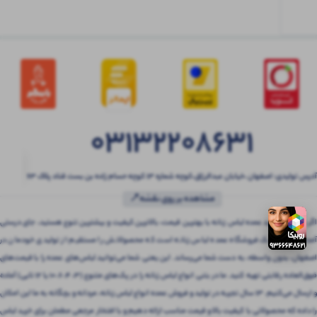
03132208631
آدرس تولیدی: اصفهان ،خیابان عبدالرزاق،کوچه شماره ۱۳ کوچه حسام زاده بن بست قناد پلاک ۶۳
مشاهده بر روی نقشه📍
اگر به دنبال خرید عمده لباس زنانه با بهترین قیمت، بالاترین کیفیت و بیشترین تنوع هستید، جای درستی
آمده‌اید! بتنی یک فروشگاه عمده لباس زنانه است که محصولاتش را مستقیم از تولیدی خودمان در
اصفهان، بدون واسطه، به دست شما می‌رساند. این یعنی شما می‌توانید لباس‌های عمده را با قیمت‌های
فوق‌العاده رقابتی تهیه کنید. ما در بتنی انواع لباس زنانه را در پک‌های متنوع (3، 4، 6، 10 یا 12 تایی) آماده
و ارسال می‌کنیم. 13 سال تجربه در تولید و فروش عمده انواع لباس زنانه، مردانه و بچگانه به ما این امکان
را داده که محصولاتی با کیفیت بالا و قیمت مناسب ارائه دهیم و با افتخار مرجعی مطمئن برای خرید لباس