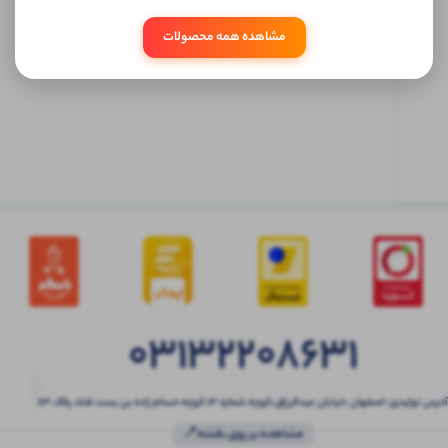
مشاهده همه محصولات
ابتدا
وارد
حساب
کاربری
شوید
03132208631
آدرس تولیدی: اصفهان ،خیابان عبدالرزاق،کوچه شماره ۱۳ کوچه حسام زاده بن بست قناد پلاک ۶۳
مشاهده بر روی نقشه📍