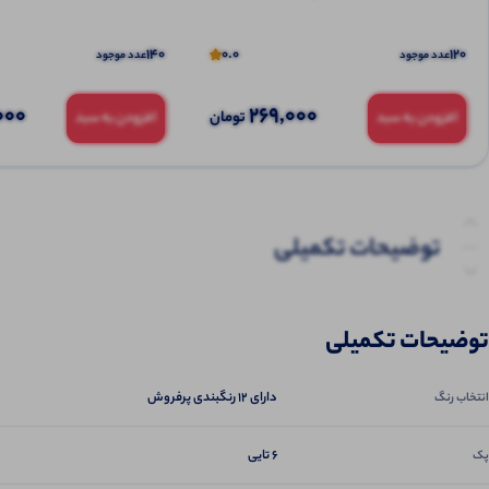
140
0.0
120
عدد موجود
عدد موجود
000
269,000
تومان
افزودن به سبد
افزودن به سبد
توضیحات تکمیلی
نظرات (0)
توضیحات تکمیلی
پرسش‌ها
دارای ۱۲ رنگبندی پرفروش
انتخاب رنگ
6 تایی
پک