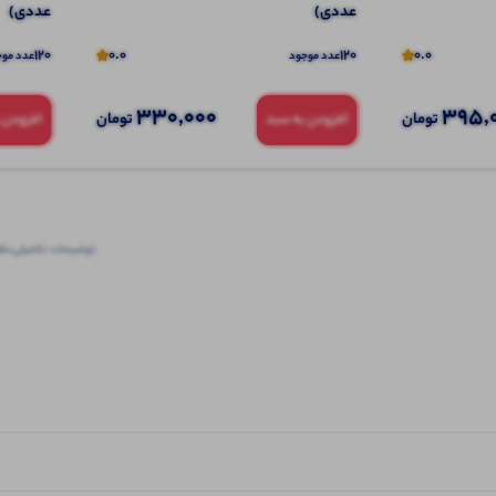
عددی)
عددی)
120
0.0
120
0.0
عدد موجود
عدد موج
330,000
395,
تومان
تومان
افزودن به سبد
افزودن 
توضیحات تکمیلی
نظرا