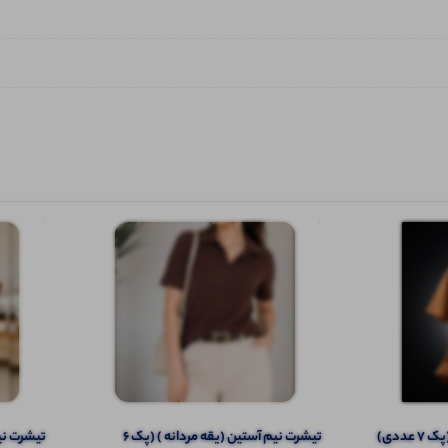
ددی)
تیشرت نیم آستین (یقه مردانه ) (پک 6