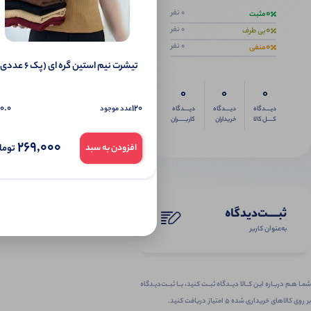
0
0 نفر
مثبت
0
0 نفر
بی طرف
0
0 نفر
منفی
تیشرت نیم‌ استین گره ای (پک 6 عددی)
0
0
0
0.0
120
عدد موجود
دیــــدگاه
دیــــدگاه
دیــــدگاه
کــــل کالا
خریداران
کاربـــــران
269,000
توما
افزودن به سبد
ثبـــــت‌دیدگاه
به‌عنوان کاربر
شمـا هـم دربـاره ایـن کــالا دیــدگاه ثبــت کنید، بــا ثبــت‌دیـدگاه
بر روی کالاهای خریداری شده ۵ امتیاز دریافت کنید.