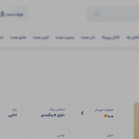
ورود
و عضویت
انال بله
کانال روبیکا
تاپ عمده
تیشرت عمده
کراپ عمده
مانتو عمده
شلو
انتخاب رنگ
پک
امتیاز 0 خریدار
دارای ۱۲ رنگبندی
6 تایی
0.0
پرفروش
سایز
جنس