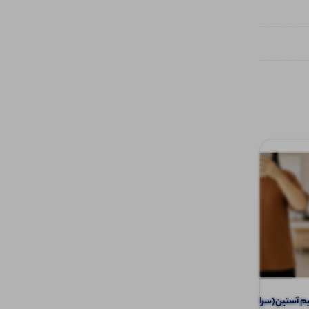
تیشرت نیم آستین(سراستین قاپک ) (پک 6
تاپ بیسیک استین کتی (پک 4 عددی)