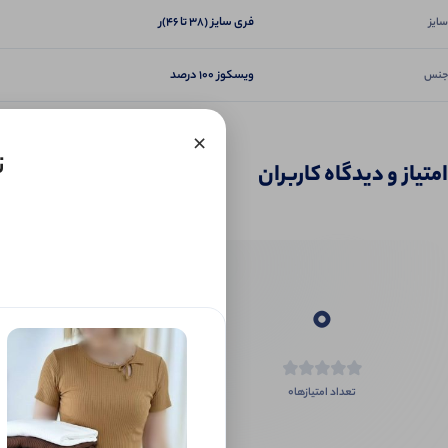
فری سایز (۳۸ تا ۴۶)ر
سایز
ویسکوز 100 درصد
جنس
×
ت
امتیاز و دیدگاه کاربران
0
0
تعداد امتیازها
اگر این محص