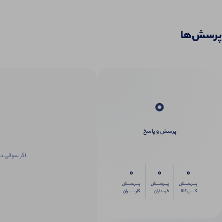
پرسش‌ها
0
پرسش و پاسخ
اگر سوالی در
0
0
0
پـــرســـش
پـــرســـش
پـــرســـش
کــــل کالا
خریداران
کاربـــــران