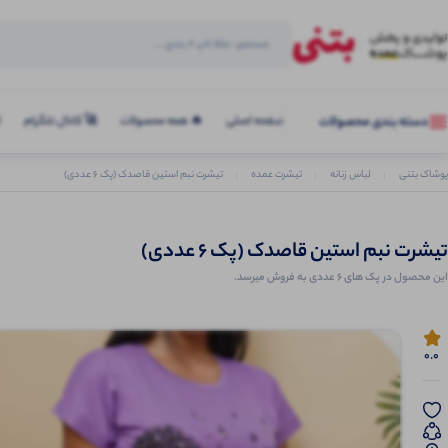
صفحه اصلی
🔥 همه محصولات
🚀 کانال تلگرام
ک
دسته بندی محصولات
پوشاک بتنی
لباس زنانه
تیشرت عمده
تیشرت نبم استین قاصدک (پک 6 عددی)
تیشرت نبم استین قاصدک (پک 6 عددی)
این محصول در پک های 6 عددی به فروش میرسد.
0.0