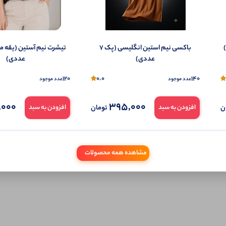
تمایل می‌توانید به صورت ناشناس نیز دیدگاه خود را ثبت کنید.
باکسی نیم استین انگلیسی (پک 7
عددی)
عددی)
120
0.0
140
عدد موجود
عدد موجود
,000
395,000
ن
تومان
افزودن به سبد
افزودن به سبد
مشاهده همه محصولات