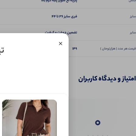
پارچه نخ سوپر پنبه گرم بالا
جنس
فری سایز ۳۶ تا ۴۴
سایز
تضمین دوخت و کیفیت
سایر
×
تی
149
قیمت هر عدد ( هزارتومان )
امتیاز و دیدگاه کاربران
0