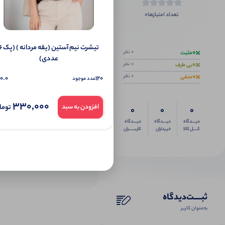
0
تعداد امتیازها
اگر این محص
تیشرت نیم آستین (یقه 
0
0 نفر
مثبت
عددی)
0
0 نفر
بی طرف
0
0 نفر
منفی
0.0
120
عدد موجود
330,000
توما
افزودن به سبد
0
0
0
دیــــدگاه
دیــــدگاه
دیــــدگاه
کــــل کالا
خریداران
کاربـــــران
ثبـــــت‌دیدگاه
به‌عنوان کاربر