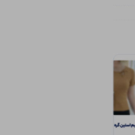
استین گره ای (پک 6 عددی)
️تیشرت نیم آستین نیم زیپ (پک 6 عددی)