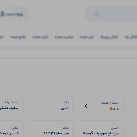
ورود
و عضویت
انال بله
کانال روبیکا
تاپ عمده
تیشرت عمده
کراپ عمده
مانتو عمده
شلو
پک
انتخاب رنگ
امتیاز 0 خریدار
6 تایی
سفید, مشکی
0.0
جنس
سایز
سایر
پارچه نخ سوپر پنبه گرم بالا
فری سایز ۳۶ تا ۴۴
تضمین دوخت 