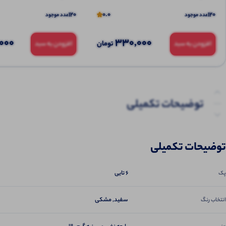
120
0.0
120
عدد موجود
عدد موجود
000
330,000
تومان
افزودن به سبد
افزودن به سبد
توضیحات تکمیلی
نظرات (0)
توضیحات تکمیلی
پرسش‌ها
6 تایی
پک
سفید, مشکی
انتخاب رنگ