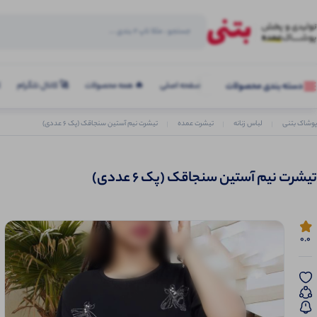
صفحه اصلی
🔥 همه محصولات
🚀 کانال تلگرام
ک
دسته بندی محصولات
پوشاک بتنی
لباس زنانه
تیشرت عمده
تیشرت نیم آستین سنجاقک (پک 6 عددی)
تیشرت نیم آستین سنجاقک (پک 6 عددی)
0.0