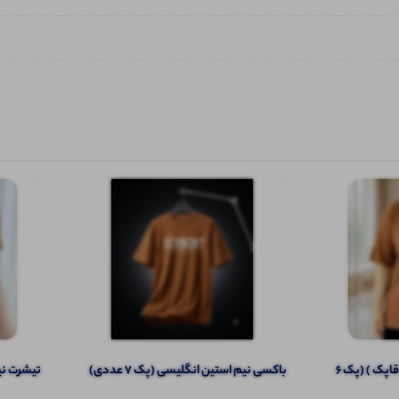
تیشرت نیم آستین(سراستین قاپک ) (پک 6
باکسی نیم استین انگلیسی (پک 7 عددی)
تیشرت نیم‌ 