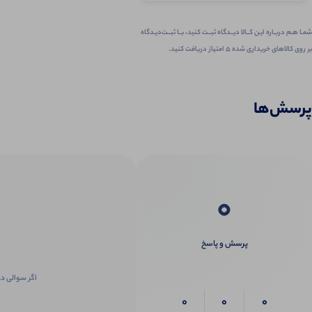
شمـا هـم دربـاره ایـن کــالا دیــدگاه ثبــت کنید، بــا ثبــت‌دیـدگاه
بر روی کالاهای خریداری شده ۵ امتیاز دریافت کنید.
پرسش‌ها
0
پرسش و پاسخ
اگر سوالی در
0
0
0