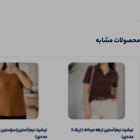
محصولات مشابه
تیشرت نیم آستین (یقه مردانه ) (پک 6
عددی)
عددی)