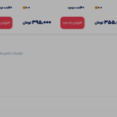
120
0.0
140
0.0
عدد موجود
عدد موج
395,000
355,
تومان
تومان
افزودن به سبد
افزودن 
توضیحات تکمیلی
نظرا