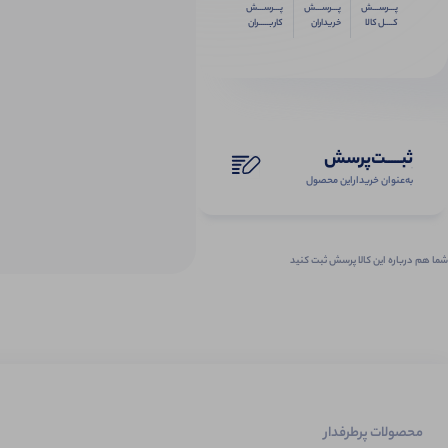
پـــرســـش
پـــرســـش
پـــرســـش
کــــل کالا
خریداران
کاربـــــران
ثبـــــت‌پرسش
به‌عنوان ‌خریدار‌این‌ محصول
شما هم درباره این کالا پرسش ثبت کنید
محصولات پرطرفدار