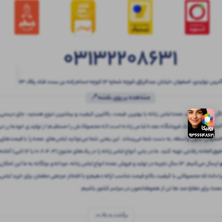
03132208631
آدرس تولیدی: اصفهان ،خیابان عبدالرزاق،کوچه شماره ۱۳ کوچه حسام زاده بن بست قناد پلاک ۶۳
مشاهده بر روی نقشه📍
اگر به دنبال خرید عمده لباس زنانه با بهترین قیمت، بالاترین کیفیت و بیشترین تنوع هستید، جای درستی
آمده‌اید! بتنی یک فروشگاه عمده لباس زنانه است که محصولاتش را مستقیم از تولیدی خودمان در
اصفهان، بدون واسطه، به دست شما می‌رساند. این یعنی شما می‌توانید لباس‌های عمده را با قیمت‌های
فوق‌العاده رقابتی تهیه کنید. ما در بتنی انواع لباس زنانه را در پک‌های متنوع (3، 4، 6، 10 یا 12 تایی) آماده
و ارسال می‌کنیم. 13 سال تجربه در تولید و فروش عمده انواع لباس زنانه، مردانه و بچگانه به ما این امکان
را داده که محصولاتی با کیفیت بالا و قیمت مناسب ارائه دهیم و با افتخار مرجعی مطمئن برای خرید لباس
عمده برای مغازه صد ها تن از هموطنانمون در سراسر کشور باشیم.
برگشت به بالا