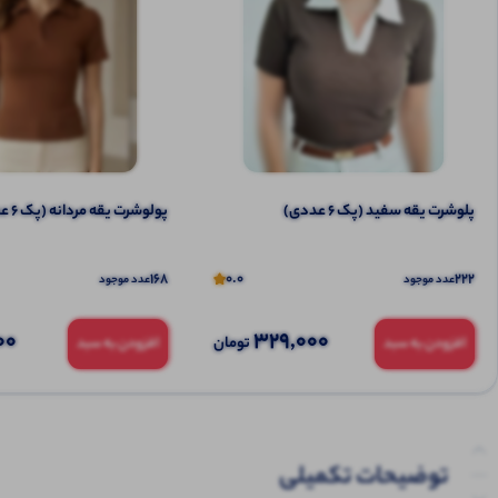
پلوشرت یقه سفید (پک 6 عددی)
پولوشرت یقه مردانه (پک 6 عددی)
168
0.0
222
عدد موجود
عدد موجود
00
329,000
تومان
افزودن به سبد
افزودن به سبد
توضیحات تکمیلی