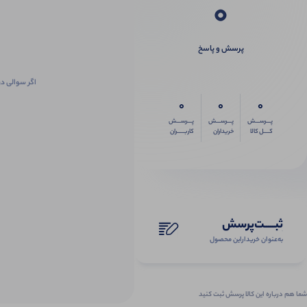
0
پرسش و پاسخ
اگر سوالی در
0
0
0
پـــرســـش
پـــرســـش
پـــرســـش
کــــل کالا
خریداران
کاربـــــران
ثبـــــت‌پرسش
به‌عنوان ‌خریدار‌این‌ محصول
شما هم درباره این کالا پرسش ثبت کنید