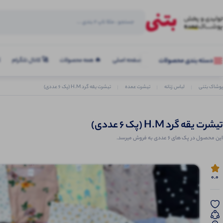
صفحه اصلی
🔥 همه محصولات
🚀 کانال تلگرام
ک
دسته بندی محصولات
پوشاک بتنی
لباس زنانه
تیشرت عمده
تیشرت یقه گرد H.M (پک 6 عددی)
تیشرت یقه گرد H.M (پک 6 عددی)
این محصول در پک های 6 عددی به فروش میرسد.
0.0