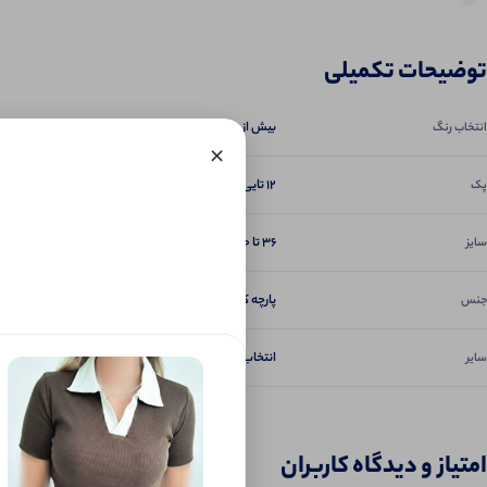
نظرات (0)
توضیحات تکمیلی
پرسش‌ها
بیش از ۱۰۰ طرح بی نظیر
انتخاب رنگ
×
12 تایی, 6 تایی
پک
36 تا 50, دارای ۴ سایز M.L.XL.XXL
سایز
پارچه کبریتی پنبه گرم‌بالا
جنس
انتخاب طرح ندارد رندوم و سایزبندی گزاشته میشه, بست
سایر
امتیاز و دیدگاه کاربران