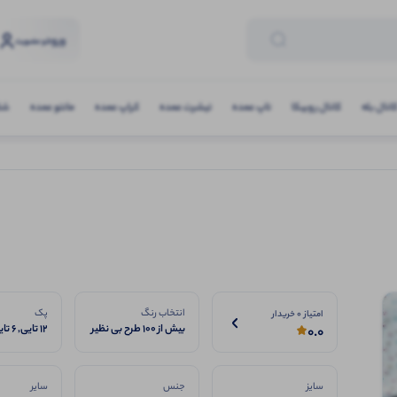
ورود
و عضویت
انال بله
کانال روبیکا
تاپ عمده
تیشرت عمده
کراپ عمده
مانتو عمده
شلو
انتخاب رنگ
پک
امتیاز 0 خریدار
بیش از ۱۰۰ طرح بی نظیر
12 تایی, 6 تایی
0.0
سایز
جنس
سایر