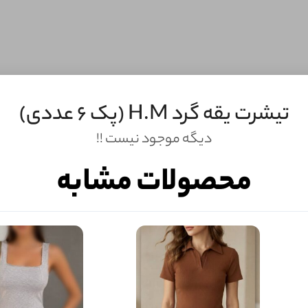
تیشرت یقه گرد H.M (پک 6 عددی)
دیگه موجود نیست !!
محصولات مشابه
ه بندی تک سلفون, فول کش با کشسانی بالا