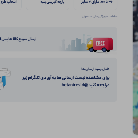
36 تا 50, دارای ۴ سایز
پارچه کبریتی پنبه
انتخاب طرح 
M.L.XL.XXL
گرم‌بالا
و سایزبندی 
میشه, بسته
مشاهده ویژگی‌های محصول
سلفون, فول
کشسانی بالا
ارسال سریع کالا ها پس 
کانال رسید ارسالی ها
برای مشاهده لیست ارسالی ها به آی دی تلگرام زیر
مراجعه کنید @betaniresid