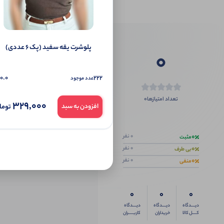
پلوشرت یقه سفید (پک 6 عددی)
0
0.0
222
عدد موجود
0
تعداد امتیازها
329,000
توما
افزودن به سبد
اگر این محص
0
0 نفر
مثبت
0
0 نفر
بی طرف
0
0 نفر
منفی
0
0
0
دیــــدگاه
دیــــدگاه
دیــــدگاه
کــــل کالا
خریداران
کاربـــــران