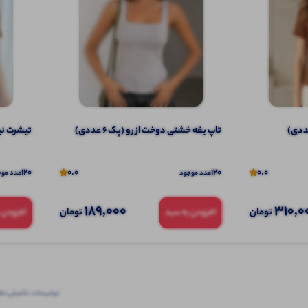
تاپ یقه خشتی دوخت از رو (پک 6 عددی)
تیشرت نیم‌ 
120
0.0
120
0.0
عدد موجود
عدد موج
189,000
310,0
تومان
تومان
افزودن به سبد
افزودن 
توضیحات تکمیلی
نظرا