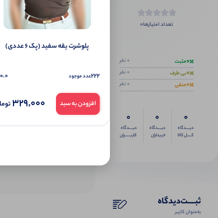
0
تعداد امتیازها
اگر این محص
پلوشرت یقه سفید (پک 6 عددی)
0
0 نفر
مثبت
0
0 نفر
بی طرف
0.0
222
عدد موجود
0
0 نفر
منفی
329,000
توما
افزودن به سبد
0
0
0
دیــــدگاه
دیــــدگاه
دیــــدگاه
کــــل کالا
خریداران
کاربـــــران
ثبـــــت‌دیدگاه
به‌عنوان کاربر