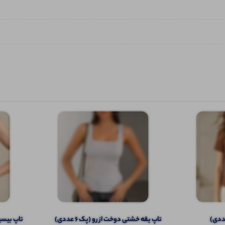
تاپ یقه خشتی دوخت از رو (پک 6 عددی)
تاپ بیسیک 