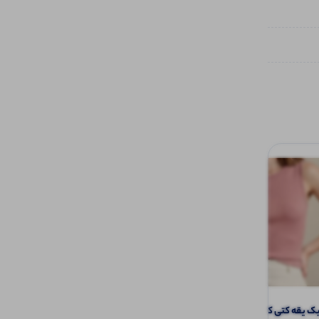
یقه کتی کاربردی (پک 6 عددی)
پولوشرت یقه وی مردانه (پک 6 عددی)