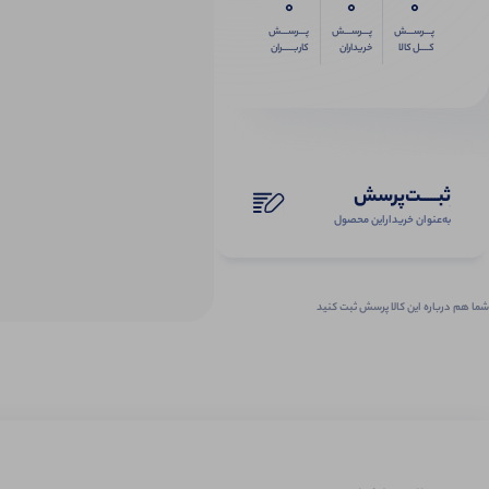
0
0
0
پـــرســـش
پـــرســـش
پـــرســـش
کــــل کالا
خریداران
کاربـــــران
ثبـــــت‌پرسش
به‌عنوان ‌خریدار‌این‌ محصول
شما هم درباره این کالا پرسش ثبت کنید