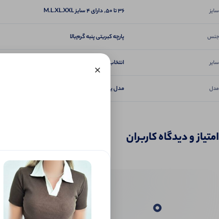
36 تا 50, دارای ۴ سایز M.L.XL.XXL
سایز
پارچه کبریتی پنبه گرم‌بالا
جنس
انتخاب طرح ندارد رندوم و سایزبندی گزاشته میشه, فول 
سایر
×
مدل یقه چهاردکمه
مدل
امتیاز و دیدگاه کاربران
0