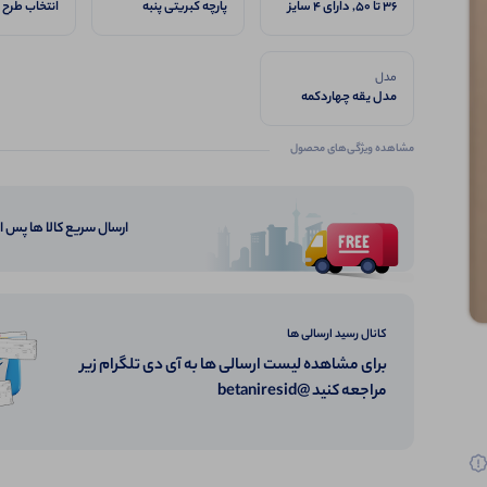
36 تا 50, دارای ۴ سایز
پارچه کبریتی پنبه
انتخاب طرح 
M.L.XL.XXL
گرم‌بالا
و سایزبندی 
میشه, فول 
کشسانی بالا
مدل
مدل یقه چهاردکمه
مشاهده ویژگی‌های محصول
ارسال سریع کالا ها پس 
کانال رسید ارسالی ها
برای مشاهده لیست ارسالی ها به آی دی تلگرام زیر
مراجعه کنید @betaniresid