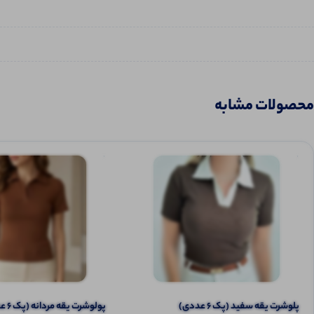
محصولات مشابه
پلوشرت یقه سفید (پک 6 عددی)
پولوشرت یقه مردانه (پک 6 عددی)