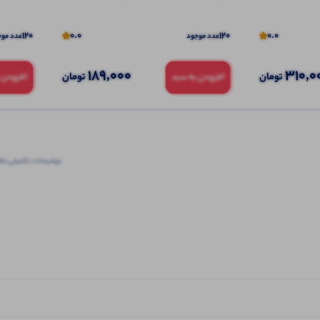
120
0.0
120
0.0
عدد موجود
عدد موج
189,000
310,0
تومان
تومان
افزودن به سبد
افزودن 
توضیحات تکمیلی
نظرا