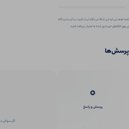
شمـا هـم دربـاره ایـن کــالا دیــدگاه ثبــت کنید، بــا ثبــت‌دیـدگاه
بر روی کالاهای خریداری شده ۵ امتیاز دریافت کنید.
پرسش‌ها
0
پرسش و پاسخ
اگر سوالی در