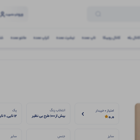
ورود
و عضویت
انال بله
کانال روبیکا
تاپ عمده
تیشرت عمده
کراپ عمده
مانتو عمده
شلو
انتخاب رنگ
پک
امتیاز 0 خریدار
بیش از ۱۰۰ طرح بی نظیر
12 تایی, 6 تایی
0.0
سایز
جنس
سایر