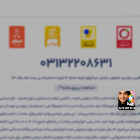
03132208631
آدرس تولیدی: اصفهان ،خیابان عبدالرزاق،کوچه شماره ۱۳ کوچه حسام زاده بن بست قناد پلاک ۶۳
مشاهده بر روی نقشه📍
اگر به دنبال خرید عمده لباس زنانه با بهترین قیمت، بالاترین کیفیت و بیشترین تنوع هستید، جای درستی
آمده‌اید! بتنی یک فروشگاه عمده لباس زنانه است که محصولاتش را مستقیم از تولیدی خودمان در
اصفهان، بدون واسطه، به دست شما می‌رساند. این یعنی شما می‌توانید لباس‌های عمده را با قیمت‌های
فوق‌العاده رقابتی تهیه کنید. ما در بتنی انواع لباس زنانه را در پک‌های متنوع (3، 4، 6، 10 یا 12 تایی) آماده
و ارسال می‌کنیم. 13 سال تجربه در تولید و فروش عمده انواع لباس زنانه، مردانه و بچگانه به ما این امکان
را داده که محصولاتی با کیفیت بالا و قیمت مناسب ارائه دهیم و با افتخار مرجعی مطمئن برای خرید لباس