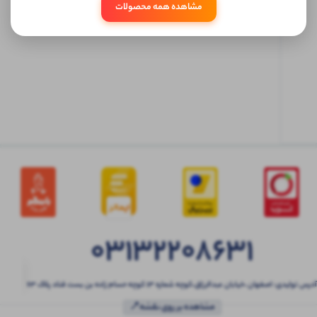
مشاهده همه محصولات
ابتدا
وارد
حساب
کاربری
شوید
03132208631
آدرس تولیدی: اصفهان ،خیابان عبدالرزاق،کوچه شماره ۱۳ کوچه حسام زاده بن بست قناد پلاک ۶۳
مشاهده بر روی نقشه📍