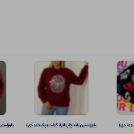
️بلوزاستین بلند چاپ اثر انگشت (پک 6 عددی)
️بلوزاستین 