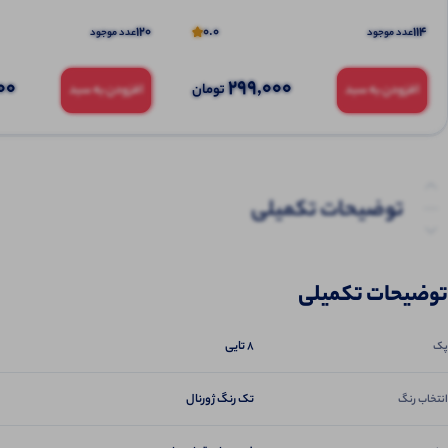
120
0.0
114
عدد موجود
عدد موجود
00
299,000
تومان
افزودن به سبد
افزودن به سبد
توضیحات تکمیلی
نظرات (0)
توضیحات تکمیلی
پرسش‌ها
8 تایی
پک
تک رنگ ژورنال
انتخاب رنگ