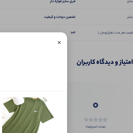
فری سایز قواره دار
سایز
تضمین دوخت و کیفیت
سایر
104
قیمت هر عدد ( هزارتومان )
×
امتیاز و دیدگاه کاربران
0
0
تعداد امتیازها