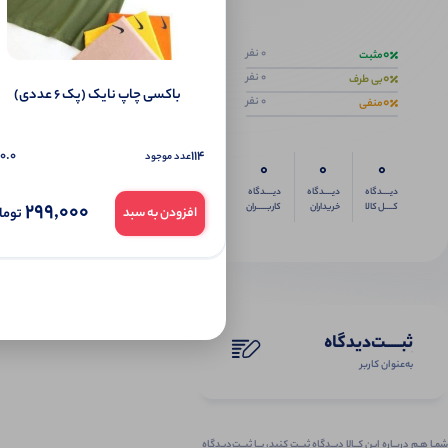
اگر این محص
0
0 نفر
مثبت
0
0 نفر
بی طرف
باکسی چاپ نایک (پک 6 عددی)
0
0 نفر
منفی
0.0
114
عدد موجود
0
0
0
دیــــدگاه
دیــــدگاه
دیــــدگاه
299,000
کــــل کالا
خریداران
کاربـــــران
توما
افزودن به سبد
ثبـــــت‌دیدگاه
به‌عنوان کاربر
شمـا هـم دربـاره ایـن کــالا دیــدگاه ثبــت کنید، بــا ثبــت‌دیـدگاه