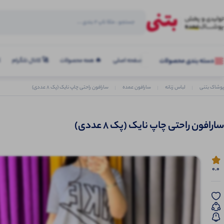
صفحه اصلی
🔥 همه محصولات
🚀 کانال تلگرام
ک
دسته بندی محصولات
پوشاک بتنی
لباس زنانه
سارافون عمده
سارافون‌ راحتی چاپ نایک (پک 8 عددی)
سارافون‌ راحتی چاپ نایک (پک 8 عددی)
0.0