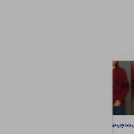
بلند چاپ موچینو (پک 6 عددی)
شلوار بگ نایک جلو دوخت خط اتو (پک 6
عددی)