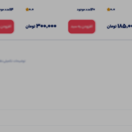
114
0.0
120
0.0
عدد موجود
عدد موج
300,000
185,0
تومان
تومان
افزودن به سبد
افزودن 
توضیحات تکمیلی
نظرا