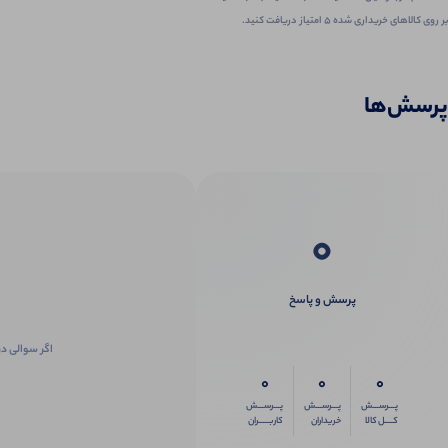
بر روی کالاهای خریداری شده ۵ امتیاز دریافت کنید.
پرسش‌ها
0
پرسش و پاسخ
اگر سوالی در
0
0
0
پـــرســـش
پـــرســـش
پـــرســـش
کــــل کالا
خریداران
کاربـــــران