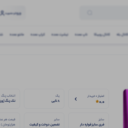
ورود
و عضویت
انال بله
کانال روبیکا
تاپ عمده
تیشرت عمده
کراپ عمده
مانتو عمده
شلو
پک
انتخاب رنگ
امتیاز 0 خریدار
8 تایی
تک رنگ ژورن
0.0
سایز
سایر
قیمت هر عدد
فری سایز قواره دار
تضمین دوخت و کیفیت
هزارتومان )