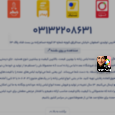
03132208631
آدرس تولیدی: اصفهان ،خیابان عبدالرزاق،کوچه شماره ۱۳ کوچه حسام زاده بن بست قناد پلاک ۶۳
مشاهده بر روی نقشه📍
اگر به دنبال خرید عمده لباس زنانه با بهترین قیمت، بالاترین کیفیت و بیشترین تنوع هستید، جای درستی
آمده‌اید! بتنی یک فروشگاه عمده لباس زنانه است که محصولاتش را مستقیم از تولیدی خودمان در
اصفهان، بدون واسطه، به دست شما می‌رساند. این یعنی شما می‌توانید لباس‌های عمده را با قیمت‌های
فوق‌العاده رقابتی تهیه کنید. ما در بتنی انواع لباس زنانه را در پک‌های متنوع (3، 4، 6، 10 یا 12 تایی) آماده
و ارسال می‌کنیم. 13 سال تجربه در تولید و فروش عمده انواع لباس زنانه، مردانه و بچگانه به ما این امکان
را داده که محصولاتی با کیفیت بالا و قیمت مناسب ارائه دهیم و با افتخار مرجعی مطمئن برای خرید لباس
عمده برای مغازه صد ها تن از هموطنانمون در سراسر کشور باشیم.
برگشت به بالا