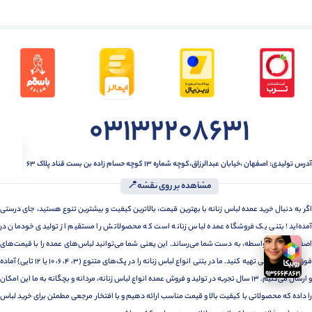
03132208631
آدرس تولیدی: اصفهان ،خیابان عبدالرزاق،کوچه شماره ۱۳ کوچه حسام زاده بن بست قناد پلاک ۶۳
مشاهده بر روی نقشه📍
اگر به دنبال خرید عمده لباس زنانه با بهترین قیمت، بالاترین کیفیت و بیشترین تنوع هستید، جای درستی
آمده‌اید! بتنی یک فروشگاه عمده لباس زنانه است که محصولاتش را مستقیم از تولیدی خودمان در
اصفهان، بدون واسطه، به دست شما می‌رساند. این یعنی شما می‌توانید لباس‌های عمده را با قیمت‌های
فوق‌العاده رقابتی تهیه کنید. ما در بتنی انواع لباس زنانه را در پک‌های متنوع (3، 4، 6، 10 یا 12 تایی) آماده
و ارسال می‌کنیم. 13 سال تجربه در تولید و فروش عمده انواع لباس زنانه، مردانه و بچگانه به ما این امکان
را داده که محصولاتی با کیفیت بالا و قیمت مناسب ارائه دهیم و با افتخار مرجعی مطمئن برای خرید لباس