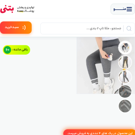
منــــــــــــو
(:
سبـد
خرید
60
باقی مانده :
این محصول در پک های 4 عددی به فروش میرسد.