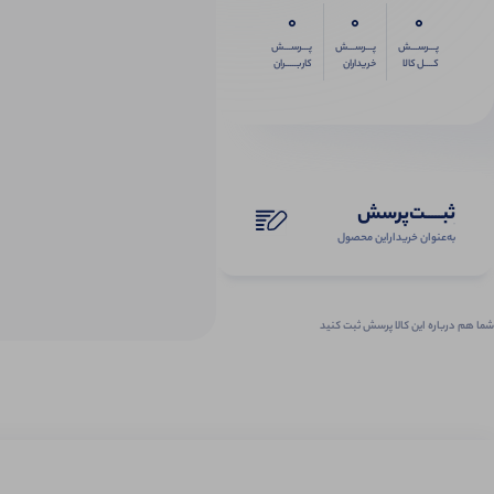
0
0
0
پـــرســـش
پـــرســـش
پـــرســـش
کــــل کالا
خریداران
کاربـــــران
ثبـــــت‌پرسش
به‌عنوان ‌خریدار‌این‌ محصول
شما هم درباره این کالا پرسش ثبت کنید