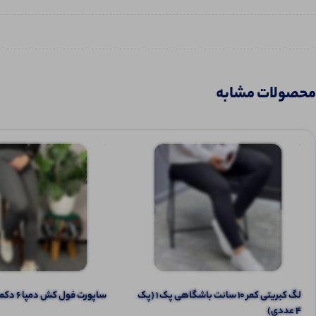
محصولات مشابه
لگ کبریتی کمر ۱۰ سانت باشگاهی پک 1 (پک
ساپورت فول کش دمپا 6 دکمه (پک 6 عددی)
4 عددی)