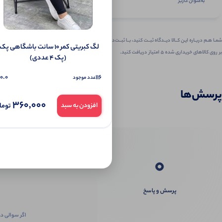
به‌عنوان کاربر
شمـا هـم دربـاره ایـن کــالا دیــدگاه ثبــت کنید، بــا ثبــت‌دیـدگاه
بر روی کالاهای خریداری شده ۵ امتیاز دریافت کنید.
(پک 4 عددی)
0.0
116
عدد موجود
پرسش‌ها
360,000
توما
افزودن به سبد
0
پرسش و پاسخ
اگر سوالی در