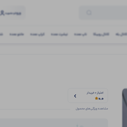
ورود
و عضویت
انال بله
کانال روبیکا
تاپ عمده
تیشرت عمده
کراپ عمده
مانتو عمده
شلو
امتیاز 0 خریدار
0.0
مشاهده ویژگی‌های محصول