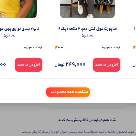
لگ کبریتی کمر ۱۰ سانت باشگاهی پک 1
ساپورت فول کش دمپا 6 دکمه (پک 6
عددی)
عددی)
108
0.0
108
عدد موجود
عدد موجود
000
249,000
ن
تومان
افزودن به سبد
افزودن به سبد
ثبـــــت‌پرسش
مشاهده همه محصولات
به‌عنوان ‌خریدار‌این‌ محصول
شما هم درباره این کالا پرسش ثبت کنید
 مورد محصول داشته باشید میتوانید با ثبت پرسش سوال خود را از دیگر کاربران بپرسید