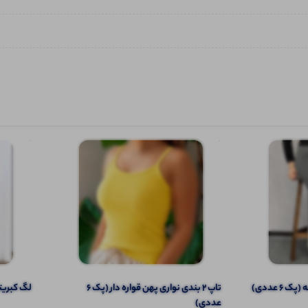
تاپ ۲ بندی نواری پهن قواره دار (پک 6
️لگ کبریتی 
عددی)