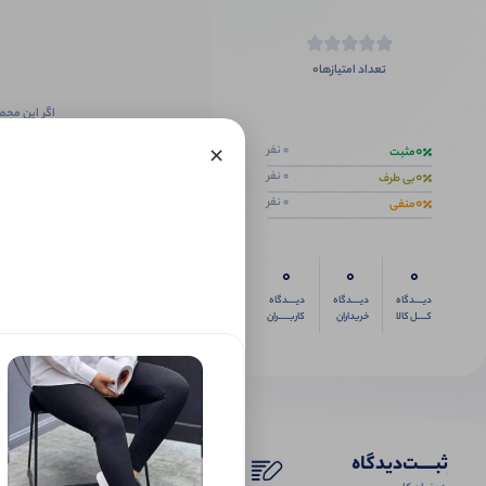
0
تعداد امتیازها
اگر این محص
×
0
0 نفر
مثبت
0
0 نفر
بی طرف
0
0 نفر
منفی
0
0
0
دیــــدگاه
دیــــدگاه
دیــــدگاه
کــــل کالا
خریداران
کاربـــــران
ثبـــــت‌دیدگاه