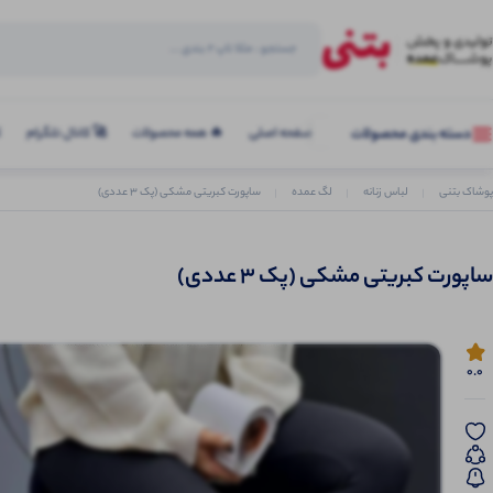
صفحه اصلی
🔥 همه محصولات
🚀 کانال تلگرام
ک
دسته بندی محصولات
پوشاک بتنی
لباس زنانه
لگ عمده
ساپورت کبریتی مشکی (پک 3 عددی)
ساپورت کبریتی مشکی (پک 3 عددی)
0.0