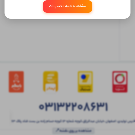
مشاهده همه محصولات
ابتدا
وارد
حساب
کاربری
شوید
03132208631
آدرس تولیدی: اصفهان ،خیابان عبدالرزاق،کوچه شماره ۱۳ کوچه حسام زاده بن بست قناد پلاک ۶۳
مشاهده بر روی نقشه📍