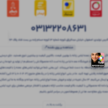
03132208631
آدرس تولیدی: اصفهان ،خیابان عبدالرزاق،کوچه شماره ۱۳ کوچه حسام زاده بن بست قناد پلاک ۶۳
مشاهده بر روی نقشه📍
اگر به دنبال خرید عمده لباس زنانه با بهترین قیمت، بالاترین کیفیت و بیشترین تنوع هستید، جای درستی
آمده‌اید! بتنی یک فروشگاه عمده لباس زنانه است که محصولاتش را مستقیم از تولیدی خودمان در
اصفهان، بدون واسطه، به دست شما می‌رساند. این یعنی شما می‌توانید لباس‌های عمده را با قیمت‌های
فوق‌العاده رقابتی تهیه کنید. ما در بتنی انواع لباس زنانه را در پک‌های متنوع (3، 4، 6، 10 یا 12 تایی) آماده
و ارسال می‌کنیم. 13 سال تجربه در تولید و فروش عمده انواع لباس زنانه، مردانه و بچگانه به ما این امکان
را داده که محصولاتی با کیفیت بالا و قیمت مناسب ارائه دهیم و با افتخار مرجعی مطمئن برای خرید لباس
عمده برای مغازه صد ها تن از هموطنانمون در سراسر کشور باشیم.
برگشت به بالا