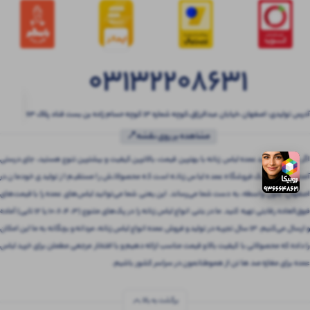
03132208631
آدرس تولیدی: اصفهان ،خیابان عبدالرزاق،کوچه شماره ۱۳ کوچه حسام زاده بن بست قناد پلاک ۶۳
مشاهده بر روی نقشه📍
اگر به دنبال خرید عمده لباس زنانه با بهترین قیمت، بالاترین کیفیت و بیشترین تنوع هستید، جای درستی
آمده‌اید! بتنی یک فروشگاه عمده لباس زنانه است که محصولاتش را مستقیم از تولیدی خودمان در
اصفهان، بدون واسطه، به دست شما می‌رساند. این یعنی شما می‌توانید لباس‌های عمده را با قیمت‌های
فوق‌العاده رقابتی تهیه کنید. ما در بتنی انواع لباس زنانه را در پک‌های متنوع (3، 4، 6، 10 یا 12 تایی) آماده
و ارسال می‌کنیم. 13 سال تجربه در تولید و فروش عمده انواع لباس زنانه، مردانه و بچگانه به ما این امکان
را داده که محصولاتی با کیفیت بالا و قیمت مناسب ارائه دهیم و با افتخار مرجعی مطمئن برای خرید لباس
عمده برای مغازه صد ها تن از هموطنانمون در سراسر کشور باشیم.
برگشت به بالا