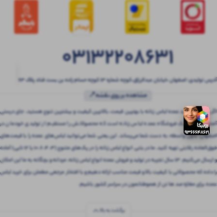
03132208631
آدرس تولیدی: اصفهان ،خیابان عبدالرزاق،کوچه شماره ۱۳ کوچه حسام زاده بن بست قناد پلاک ۶۳
مشاهده بر روی نقشه📍
اگر به دنبال خرید عمده لباس زنانه با بهترین قیمت، بالاترین کیفیت و بیشترین تنوع هستید، جای درستی
آمده‌اید! بتنی یک فروشگاه عمده لباس زنانه است که محصولاتش را مستقیم از تولیدی خودمان در
اصفهان، بدون واسطه، به دست شما می‌رساند. این یعنی شما می‌توانید لباس‌های عمده را با قیمت‌های
فوق‌العاده رقابتی تهیه کنید. ما در بتنی انواع لباس زنانه را در پک‌های متنوع (3، 4، 6، 10 یا 12 تایی) آماده
و ارسال می‌کنیم. 13 سال تجربه در تولید و فروش عمده انواع لباس زنانه، مردانه و بچگانه به ما این امکان
را داده که محصولاتی با کیفیت بالا و قیمت مناسب ارائه دهیم و با افتخار مرجعی مطمئن برای خرید لباس
عمده برای مغازه صد ها تن از هموطنانمون در سراسر کشور باشیم.
برگشت به بالا