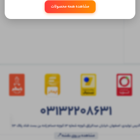
مشاهده همه محصولات
ابتدا
وارد
حساب
کاربری
شوید
03132208631
آدرس تولیدی: اصفهان ،خیابان عبدالرزاق،کوچه شماره ۱۳ کوچه حسام زاده بن بست قناد پلاک ۶۳
مشاهده بر روی نقشه📍