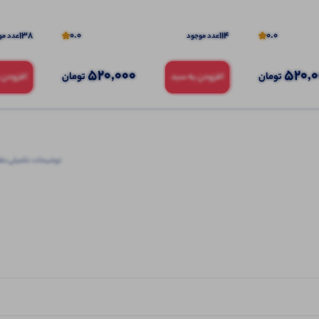
138
0.0
114
0.0
عدد موجود
عدد مو
520,000
520,
تومان
تومان
افزودن به سبد
افزودن 
توضیحات تکمیلی
نظرا