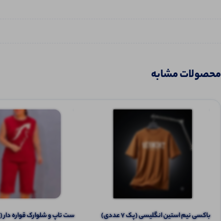
محصولات مشابه
باکسی نیم استین انگلیسی (پک 7 عددی)
ست تاپ و شلوارک قواره دار (پک 6 ع