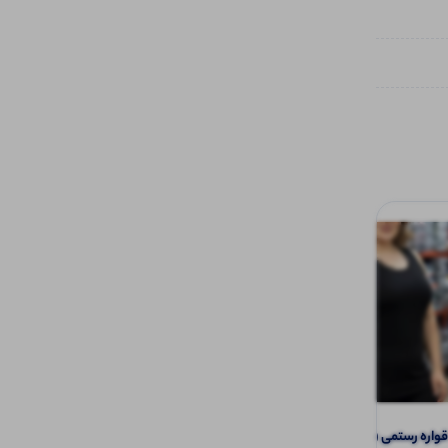
اره رستمی (پک 6 عددی)
ست کراپ و شورتک استیکری (پک 6 عددی)