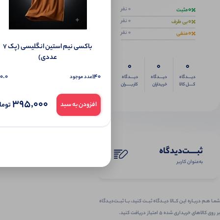
0
0 نفر
مثبت
0
0 نفر
بی طرف
0
0 نفر
منفی
باکسی نیم استین انگلیسی (پک 7
عددی)
0
0
0
0.0
140
عدد موجود
دیــــدگاه
دیــــدگاه
دیــــدگاه
کــــل کالا
خریداران
کاربـــــران
395,000
توما
افزودن به سبد
ثبـــــت‌دیدگاه
به‌عنوان کاربر
شمـا هـم دربـاره ایـن کــالا دیــدگاه ثبــت کنید، بــا ثبــت‌دیـدگاه
بر روی کالاهای خریداری شده ۵ امتیاز دریافت کنید.