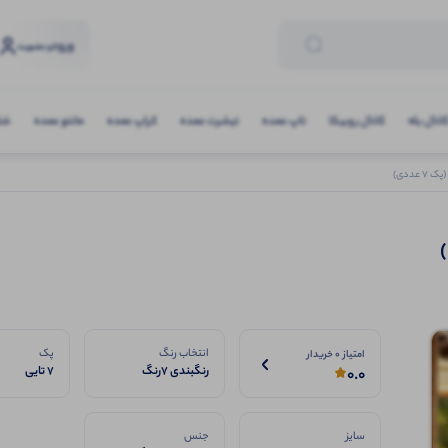
ورود
و عضویت
انال بله
کانال روبیکا
تاپ عمده
تیشرت عمده
کراپ عمده
مانتو عمده
شلو
عددی)
انتخاب رنگ
پک
امتیاز 0 خریدار
رنگبندی ۷رنگ
7 تایی
0.0
سایز
جنس