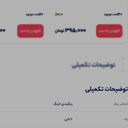
120
0.0
140
عدد موجود
عدد موجود
000
395,000
تومان
افزودن به سبد
افزودن به سبد
توضیحات تکمیلی
نظرات (0)
توضیحات تکمیلی
پرسش‌ها
رنگبندی ۷رنگ
انتخاب رنگ
7 تایی
پک