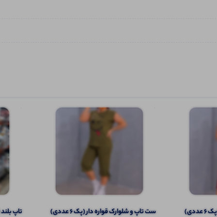
ددی)
ست تاپ و شلوارک قواره دار (پک 6 عددی)
تاپ بلند قو