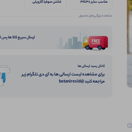
مناسب سایز 38تا46
شانتن صوفیا گازویلی
مشاهده ویژگی‌های محصول
ارسال سریع کالا ها پس 
کانال رسید ارسالی ها
برای مشاهده لیست ارسالی ها به آی دی تلگرام زیر
مراجعه کنید @betaniresid