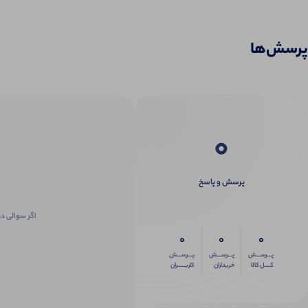
پرسش‌ها
0
پرسش و پاسخ
اگر سوالی در
0
0
0
پـــرســـش
پـــرســـش
پـــرســـش
کــــل کالا
خریداران
کاربـــــران