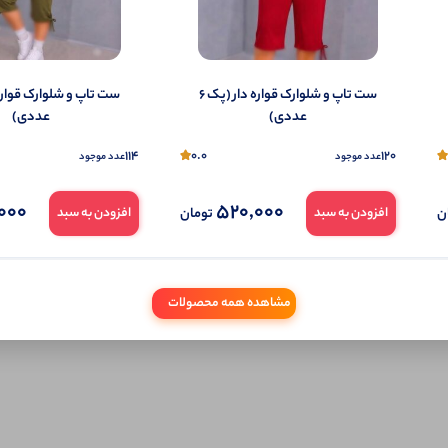
تمایل می‌توانید به صورت ناشناس نیز دیدگاه خود را ثبت کنید.
ست تاپ و شلوارک قواره دار (پک 6
عددی)
عددی)
114
0.0
120
عدد موجود
عدد موجود
000
520,000
ن
تومان
افزودن به سبد
افزودن به سبد
مشاهده همه محصولات