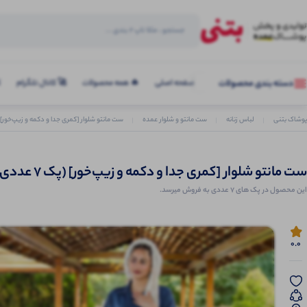
صفحه اصلی
🔥 همه محصولات
🚀 کانال تلگرام
ک
دسته بندی محصولات
پوشاک بتنی
لباس زنانه
ست مانتو و شلوار عمده
ست مانتو شلوار [کمری جدا و دکمه و زیپ‌خور] (پک 7 
ست مانتو شلوار [کمری جدا و دکمه و زیپ‌خور] (پک 7 عددی)
این محصول در پک های 7 عددی به فروش میرسد.
0.0