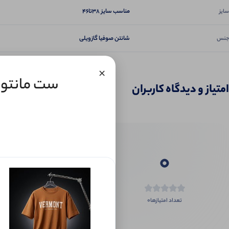
مناسب سایز 38تا46
سایز
شانتن صوفیا گازویلی
جنس
×
ست مانتو شل
امتیاز و دیدگاه کاربران
0
0
تعداد امتیازها
اگر این محص