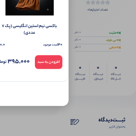
0
تعداد امتیازها
اگر این محص
باکسی نیم استین انگلیسی (پک 7
عددی)
0
0 نفر
مثبت
0
0 نفر
بی طرف
0.0
140
عدد موجود
0
0 نفر
منفی
395,000
توما
افزودن به سبد
0
0
0
دیــــدگاه
دیــــدگاه
دیــــدگاه
کــــل کالا
خریداران
کاربـــــران
ثبـــــت‌دیدگاه
به‌عنوان کاربر