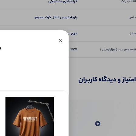
6 رنگبندی مدادرنگی
انتخاب رنگ
پارچه دورس داخل کرک ضخیم
جنس
فری سایز ۳۶ تا ۴۶
سایز
×
س
377
قیمت هر عدد ( هزارتومان )
امتیاز و دیدگاه کاربران
0