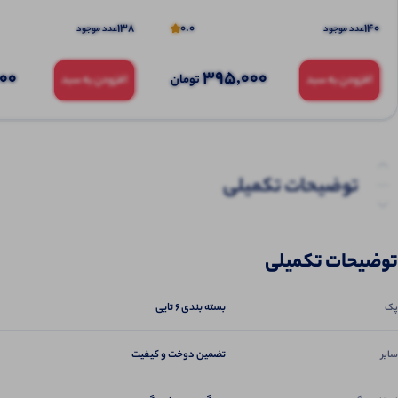
138
0.0
140
عدد موجود
عدد موجود
000
395,000
تومان
افزودن به سبد
افزودن به سبد
توضیحات تکمیلی
نظرات (0)
توضیحات تکمیلی
پرسش‌ها
بسته بندی 6 تایی
پک
تضمین دوخت و کیفیت
سایر