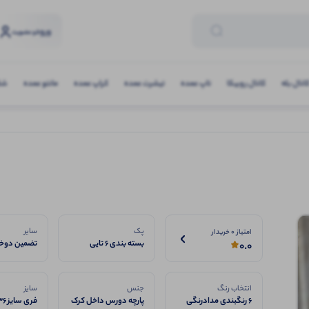
ورود
و عضویت
انال بله
کانال روبیکا
تاپ عمده
تیشرت عمده
کراپ عمده
مانتو عمده
شلو
پک
سایر
امتیاز 0 خریدار
بسته بندی 6 تایی
تضمین دوخت
0.0
انتخاب رنگ
جنس
سایز
6 رنگبندی مدادرنگی
پارچه دورس داخل کرک
فری سایز ۳۶ تا ۴۶