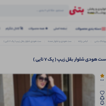
صفحه اصلی
🔥 همه محصولات
🚀 کانال تلگرام
ک
دسته بندی محصولات
پوشاک بتنی
لباس زنانه
ست هودی و شلوار عمده
ست هودی شلوار بقل زیپ ( پک 7 تایی )
ست هودی شلوار بقل زیپ ( پک 7 تایی )
0.0