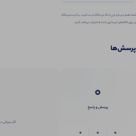
شمـا هـم دربـاره ایـن کــالا دیــدگاه ثبــت کنید، بــا ثبــت‌دیـدگاه
بر روی کالاهای خریداری شده ۵ امتیاز دریافت کنید.
پرسش‌ها
0
پرسش و پاسخ
اگر سوالی در
0
0
0