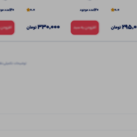
120
0.0
120
0.0
عدد موجود
عدد موج
330,000
295,
تومان
تومان
افزودن به سبد
افزودن 
توضیحات تکمیلی
نظرا