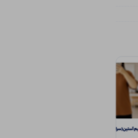
تیشرت نیم آستین(سراستین قاپک ) (پک 6
شلوار دمپا راستا ساده (پک 6 عددی)