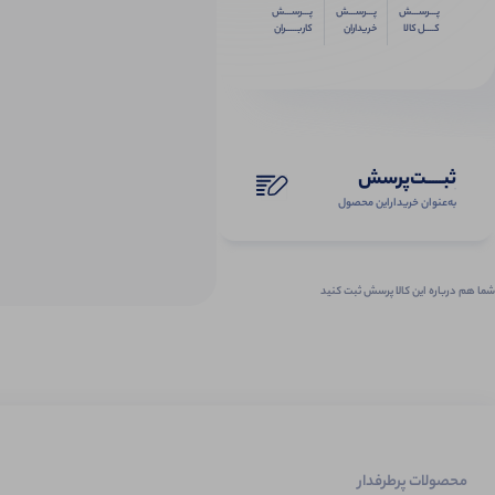
پـــرســـش
پـــرســـش
پـــرســـش
کــــل کالا
خریداران
کاربـــــران
ثبـــــت‌پرسش
به‌عنوان ‌خریدار‌این‌ محصول
شما هم درباره این کالا پرسش ثبت کنید
محصولات پرطرفدار