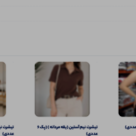
تیشرت نیم آستین (یقه مردانه ) (پک 6
عددی)
عددی)