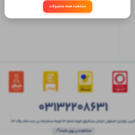
مشاهده همه محصولات
ابتدا
وارد
حساب
کاربری
شوید
03132208631
آدرس تولیدی: اصفهان ،خیابان عبدالرزاق،کوچه شماره ۱۳ کوچه حسام زاده بن بست قناد پلاک ۶۳
مشاهده بر روی نقشه📍