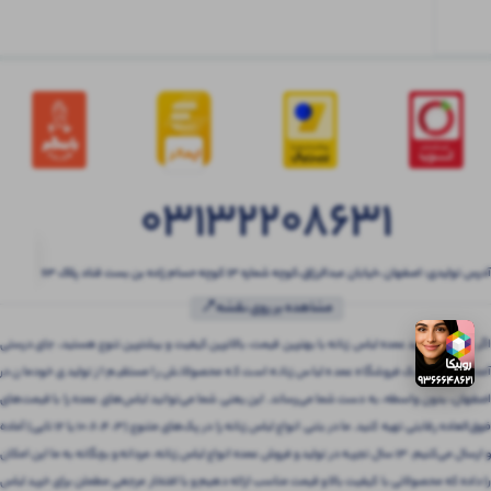
03132208631
آدرس تولیدی: اصفهان ،خیابان عبدالرزاق،کوچه شماره ۱۳ کوچه حسام زاده بن بست قناد پلاک ۶۳
مشاهده بر روی نقشه📍
اگر به دنبال خرید عمده لباس زنانه با بهترین قیمت، بالاترین کیفیت و بیشترین تنوع هستید، جای درستی
آمده‌اید! بتنی یک فروشگاه عمده لباس زنانه است که محصولاتش را مستقیم از تولیدی خودمان در
اصفهان، بدون واسطه، به دست شما می‌رساند. این یعنی شما می‌توانید لباس‌های عمده را با قیمت‌های
فوق‌العاده رقابتی تهیه کنید. ما در بتنی انواع لباس زنانه را در پک‌های متنوع (3، 4، 6، 10 یا 12 تایی) آماده
و ارسال می‌کنیم. 13 سال تجربه در تولید و فروش عمده انواع لباس زنانه، مردانه و بچگانه به ما این امکان
را داده که محصولاتی با کیفیت بالا و قیمت مناسب ارائه دهیم و با افتخار مرجعی مطمئن برای خرید لباس