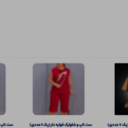
ددی)
ست تاپ و شلوارک قواره دار (پک 6 عددی)
ست تاپ و ش