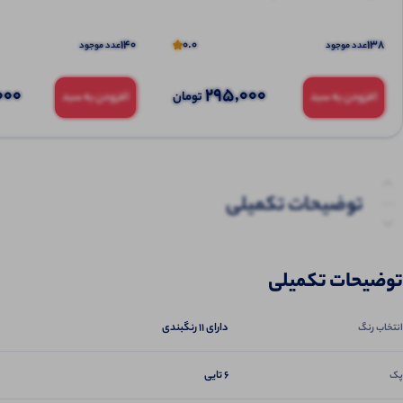
140
0.0
138
عدد موجود
عدد موجود
000
295,000
تومان
افزودن به سبد
افزودن به سبد
توضیحات تکمیلی
نظرات (0)
توضیحات تکمیلی
پرسش‌ها
دارای 11 رنگبندی
انتخاب رنگ
6 تایی
پک