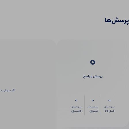
پرسش‌ها
0
پرسش و پاسخ
اگر سوالی در
0
0
0
پـــرســـش
پـــرســـش
پـــرســـش
کــــل کالا
خریداران
کاربـــــران