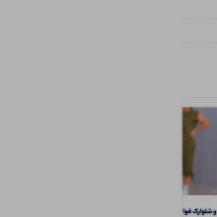
لوارک قواره دار (پک 6 عددی)
تیشرت نیم‌ استین گره ای (پک 6 عددی)