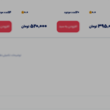
114
0.0
120
0.0
عدد موجود
عدد موج
520,000
395,
تومان
تومان
افزودن به سبد
افزودن 
توضیحات تکمیلی
نظرا