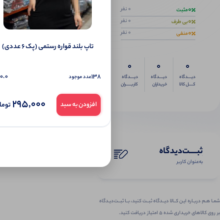
0
0 نفر
مثبت
0
0 نفر
بی طرف
0
0 نفر
منفی
تاپ بلند قواره رستمی (پک 6 عددی)
0
0
0
0.0
138
عدد موجود
دیــــدگاه
دیــــدگاه
دیــــدگاه
کــــل کالا
خریداران
کاربـــــران
295,000
توما
افزودن به سبد
ثبـــــت‌دیدگاه
به‌عنوان کاربر
شمـا هـم دربـاره ایـن کــالا دیــدگاه ثبــت کنید، بــا ثبــت‌دیـدگاه
بر روی کالاهای خریداری شده ۵ امتیاز دریافت کنید.