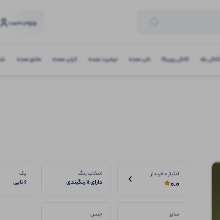
ورود
و عضویت
انال بله
کانال روبیکا
تاپ عمده
تیشرت عمده
کراپ عمده
مانتو عمده
شلو
انتخاب رنگ
پک
امتیاز 0 خریدار
دارای 11 رنگبندی
6 تایی
0.0
سایز
جنس