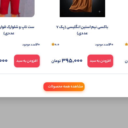
تمایل می‌توانید به صورت ناشناس نیز دیدگاه خود را ثبت کنید.
باکسی نیم استین انگلیسی (پک 7
عددی)
عددی)
120
0.0
140
عدد موجود
عدد موجود
000
395,000
ن
تومان
افزودن به سبد
افزودن به سبد
مشاهده همه محصولات