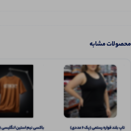
محصولات مشابه
تاپ بلند قواره رستمی (پک 6 عددی)
باکسی نیم استین انگلیسی (پک 7 ع