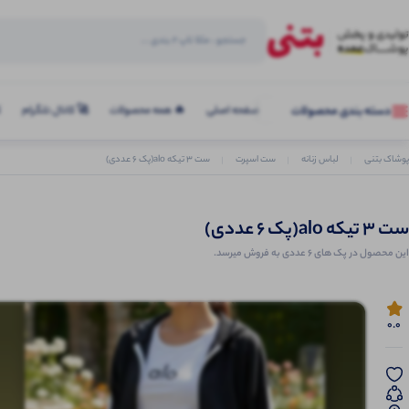
صفحه اصلی
🔥 همه محصولات
🚀 کانال تلگرام
ک
دسته بندی محصولات
پوشاک بتنی
لباس زنانه
ست اسپرت
ست ۳ تیکه alo(پک 6 عددی)
ست ۳ تیکه alo(پک 6 عددی)
این محصول در پک های 6 عددی به فروش میرسد.
0.0