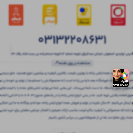
03132208631
آدرس تولیدی: اصفهان ،خیابان عبدالرزاق،کوچه شماره ۱۳ کوچه حسام زاده بن بست قناد پلاک ۶۳
مشاهده بر روی نقشه📍
اگر به دنبال خرید عمده لباس زنانه با بهترین قیمت، بالاترین کیفیت و بیشترین تنوع هستید، جای درستی
آمده‌اید! بتنی یک فروشگاه عمده لباس زنانه است که محصولاتش را مستقیم از تولیدی خودمان در
اصفهان، بدون واسطه، به دست شما می‌رساند. این یعنی شما می‌توانید لباس‌های عمده را با قیمت‌های
فوق‌العاده رقابتی تهیه کنید. ما در بتنی انواع لباس زنانه را در پک‌های متنوع (3، 4، 6، 10 یا 12 تایی) آماده
و ارسال می‌کنیم. 13 سال تجربه در تولید و فروش عمده انواع لباس زنانه، مردانه و بچگانه به ما این امکان
را داده که محصولاتی با کیفیت بالا و قیمت مناسب ارائه دهیم و با افتخار مرجعی مطمئن برای خرید لباس
عمده برای مغازه صد ها تن از هموطنانمون در سراسر کشور باشیم.