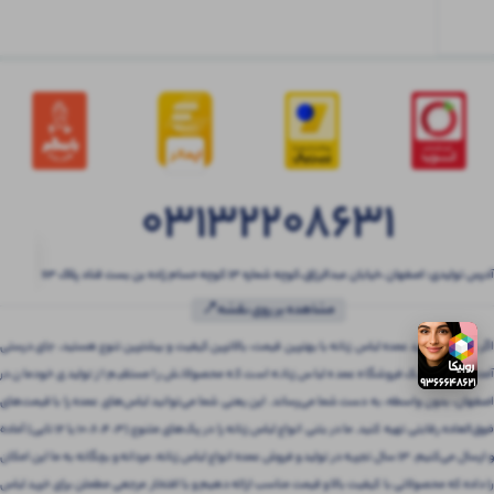
03132208631
آدرس تولیدی: اصفهان ،خیابان عبدالرزاق،کوچه شماره ۱۳ کوچه حسام زاده بن بست قناد پلاک ۶۳
مشاهده بر روی نقشه📍
اگر به دنبال خرید عمده لباس زنانه با بهترین قیمت، بالاترین کیفیت و بیشترین تنوع هستید، جای درستی
آمده‌اید! بتنی یک فروشگاه عمده لباس زنانه است که محصولاتش را مستقیم از تولیدی خودمان در
اصفهان، بدون واسطه، به دست شما می‌رساند. این یعنی شما می‌توانید لباس‌های عمده را با قیمت‌های
فوق‌العاده رقابتی تهیه کنید. ما در بتنی انواع لباس زنانه را در پک‌های متنوع (3، 4، 6، 10 یا 12 تایی) آماده
و ارسال می‌کنیم. 13 سال تجربه در تولید و فروش عمده انواع لباس زنانه، مردانه و بچگانه به ما این امکان
را داده که محصولاتی با کیفیت بالا و قیمت مناسب ارائه دهیم و با افتخار مرجعی مطمئن برای خرید لباس