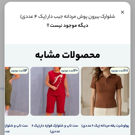
×
این کالا
شلوارک بیرون پوش مردانه جیب دار (پک 4 عددی)
فعلا
موجود
دیگه موجود نیست !!
نیست اما
می‌توانیم
به محض
موجود
شدن، به
محصولات مشابه
شما خبر
دهیم.
114
120
168
عدد موجود
عدد موجود
عدد موجود
اگر
توضیحات
نظرات
توضیحات تکمیلی
پرس
تکمیلی
(0)
کالا
موجود
نظرات (0)
شد،
چطور
به
پرسش‌ها
شما
پولوشرت یقه مردانه (پک 6 عددی)
ست تاپ و شلوارک قواره دار (پک 6
اطلاع
عددی)
عددی)