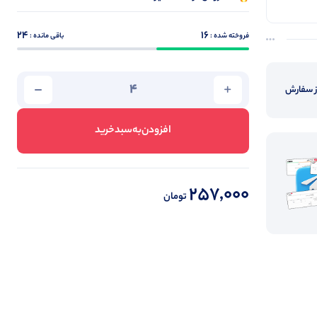
24
16
فروخته شده :
باقی مانده :
از سفارش
افزودن‌به‌سبد‌خرید
257,000
تومان