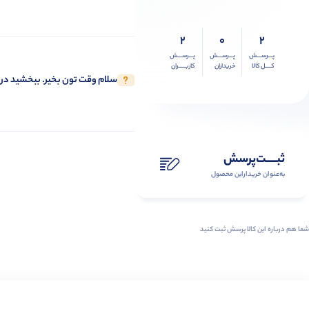
2
0
2
پـــرســـش
پـــرســـش
پـــرســـش
کــــل کالا
خریداران
کاربـــــران
سلام وقت تون بخیر. ببخشید در م
ثبـــــت‌پرسش
به‌عنوان ‌خریدار‌این‌ محصول
شما هم درباره این کالا پرسش ثبت کنید