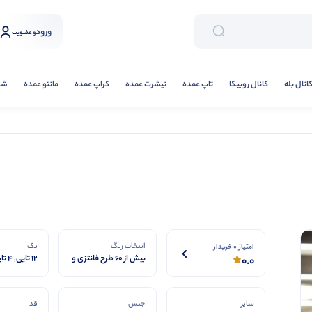
ورود
و عضویت
انال بله
کانال روبیکا
تاپ عمده
تیشرت عمده
کراپ عمده
مانتو عمده
شلو
انتخاب رنگ
پک
امتیاز 0 خریدار
بیش از ۶۰ طرح فانتزی و
12 تایی, 4 تایی, 8 تایی
0.0
کیوت
سایز
جنس
قد