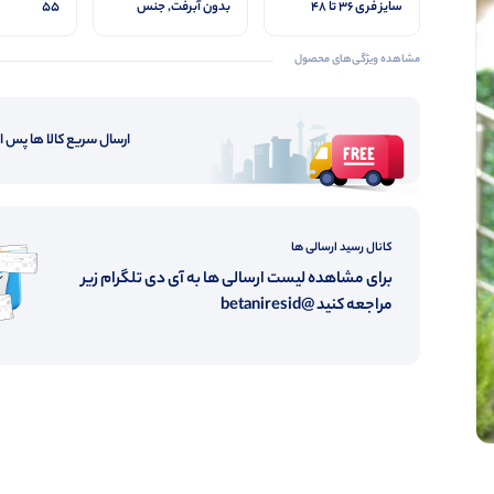
سایز فری ۳۶ تا ۴۸
بدون آبرفت, جنس
55
پارچه نخی تایلندی
مشاهده ویژگی‌های محصول
ارسال سریع کالا ها پس 
کانال رسید ارسالی ها
برای مشاهده لیست ارسالی ها به آی دی تلگرام زیر
مراجعه کنید @betaniresid