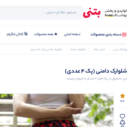
صفحه اصلی
🔥 همه محصولات
🚀 کانال تلگرام
ک
دسته بندی محصولات
پوشاک بتنی
لباس زنانه
شلوارک عمده
شلوارک دامنی (پک 4 عددی)
شلوارک دامنی (پک 4 عددی)
این محصول در پک های 4 عددی به فروش میرسد.
0.0