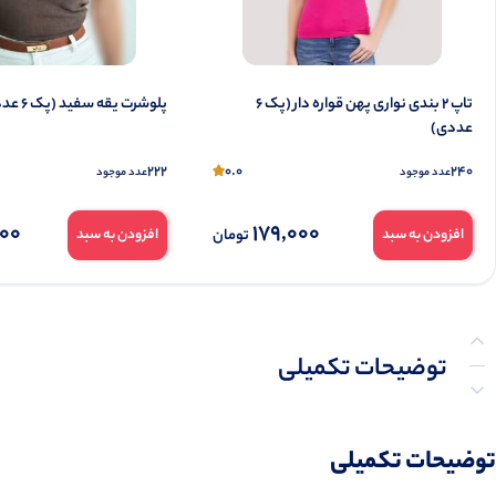
تاپ ۲ بندی نواری پهن قواره دار (پک 6
پلوشرت یقه سفید (پک 6 عددی)
عددی)
222
0.0
240
عدد موجود
عدد موجود
000
179,000
تومان
افزودن به سبد
افزودن به سبد
توضیحات تکمیلی
نظرات (0)
توضیحات تکمیلی
پرسش‌ها