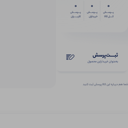
0
0
0
پـــرســـش
پـــرســـش
پـــرســـش
کــــل کالا
خریداران
کاربـــــران
ثبـــــت‌پرسش
به‌عنوان ‌خریدار‌این‌ محصول
شما هم درباره این کالا پرسش ثبت کنید