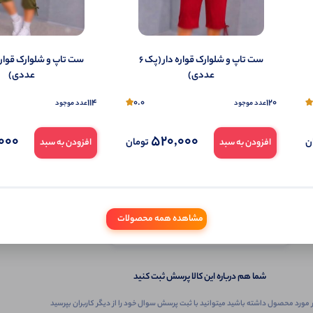
ست تاپ و شلوارک قواره دار (پک 6
عددی)
عددی)
114
0.0
120
عدد موجود
عدد موجود
000
520,000
ن
تومان
افزودن به سبد
افزودن به سبد
ثبـــــت‌پرسش
مشاهده همه محصولات
به‌عنوان ‌خریدار‌این‌ محصول
شما هم درباره این کالا پرسش ثبت کنید
 مورد محصول داشته باشید میتوانید با ثبت پرسش سوال خود را از دیگر کاربران بپرسید