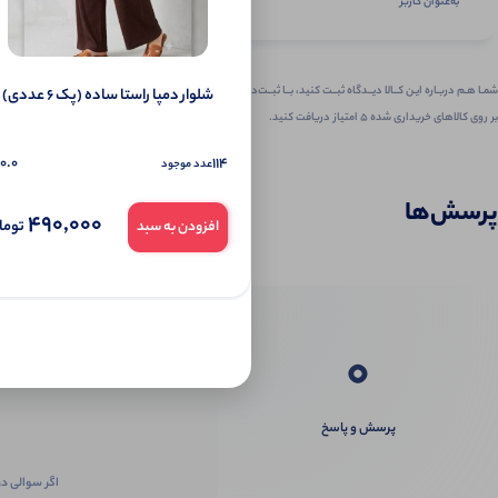
به‌عنوان کاربر
شمـا هـم دربـاره ایـن کــالا دیــدگاه ثبــت کنید، بــا ثبــت‌دیـدگاه
شلوار دمپا راستا ساده (پک 6 عددی)
بر روی کالاهای خریداری شده ۵ امتیاز دریافت کنید.
0.0
114
عدد موجود
پرسش‌ها
490,000
توما
افزودن به سبد
0
پرسش و پاسخ
اگر سوالی در