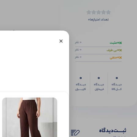
0
تعداد امتیازها
اگر این محص
×
0
0 نفر
مثبت
0
0 نفر
بی طرف
0
0 نفر
منفی
0
0
0
دیــــدگاه
دیــــدگاه
دیــــدگاه
کــــل کالا
خریداران
کاربـــــران
ثبـــــت‌دیدگاه