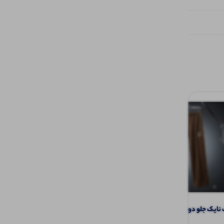
شلوار بگ نایک جلو دوخت خط اتو (پک 6
تاپ ۲ بندی نواری پهن قواره دار (پک 6
عددی)