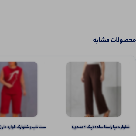
محصولات مشابه
شلوار دمپا راستا ساده (پک 6 عددی)
ست تاپ و شلوارک قواره دار (پک 6 ع