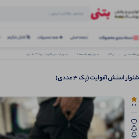
صفحه اصلی
🔥 همه محصولات
🚀 کانال تلگرام
ک
دسته بندی محصولات
پوشاک بتنی
مردانه
شلوار مردانه عمده
شلوار اسلش آفوایت (پک 3 عددی)
شلوار اسلش آفوایت (پک 3 عددی)
0.0