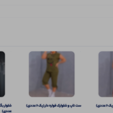
ددی)
ست تاپ و شلوارک قواره دار (پک 6 عددی)
عددی)