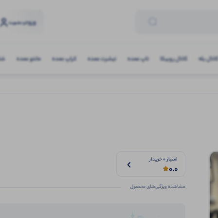
ورود
و عضویت
انال بله
کانال روبیکا
تاپ عمده
تیشرت عمده
کراپ عمده
مانتو عمده
شلو
امتیاز 0 خریدار
0.0
مشاهده ویژگی‌های محصول