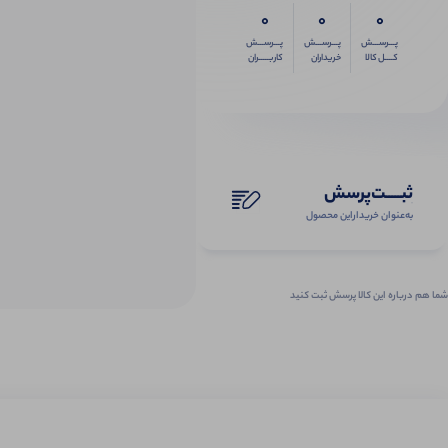
0
0
0
پـــرســـش
پـــرســـش
پـــرســـش
کــــل کالا
خریداران
کاربـــــران
ثبـــــت‌پرسش
به‌عنوان ‌خریدار‌این‌ محصول
شما هم درباره این کالا پرسش ثبت کنید