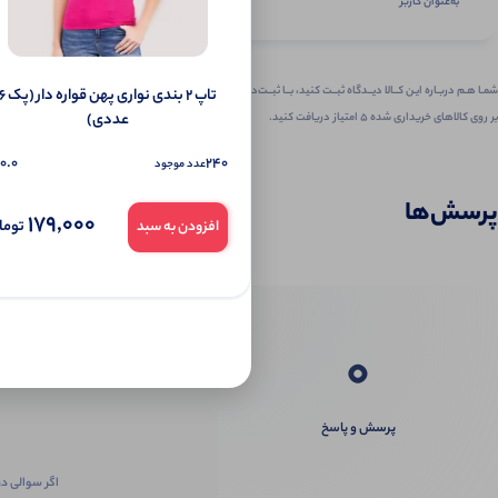
به‌عنوان کاربر
شمـا هـم دربـاره ایـن کــالا دیــدگاه ثبــت کنید، بــا ثبــت‌دیـدگاه
تاپ ۲ بندی نواری پهن قواره دار 
عددی)
بر روی کالاهای خریداری شده ۵ امتیاز دریافت کنید.
0.0
240
عدد موجود
پرسش‌ها
179,000
توما
افزودن به سبد
0
پرسش و پاسخ
اگر سوالی در