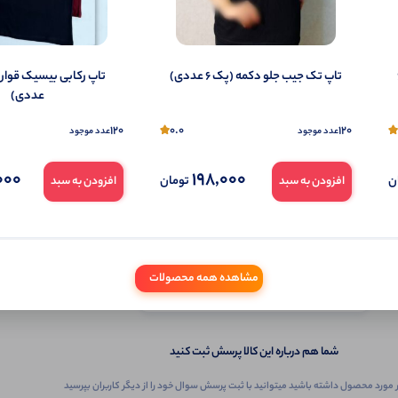
(پک 6
تاپ تک جیب جلو دکمه (پک 6 عددی)
عددی)
120
0.0
120
عدد موجود
عدد موجود
000
198,000
ن
تومان
افزودن به سبد
افزودن به سبد
ثبـــــت‌پرسش
مشاهده همه محصولات
به‌عنوان ‌خریدار‌این‌ محصول
شما هم درباره این کالا پرسش ثبت کنید
 مورد محصول داشته باشید میتوانید با ثبت پرسش سوال خود را از دیگر کاربران بپرسید