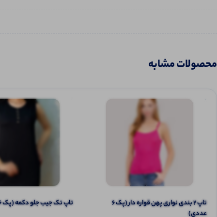
محصولات مشابه
تاپ ۲ بندی نواری پهن قواره دار (پک 6
تاپ تک جیب جلو دکمه (پک 6 عددی)
عددی)