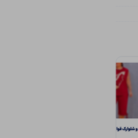
لوارک قواره دار (پک 6 عددی)
شلوار دمپا راستا ساده (پک 6 عددی)