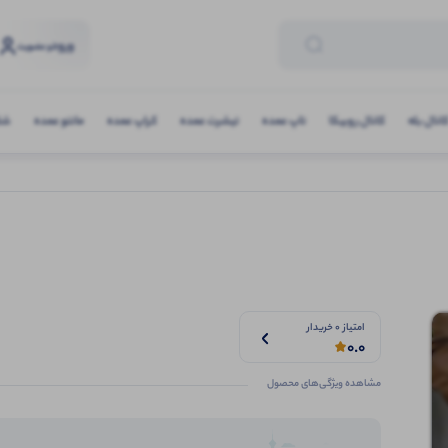
ورود
و عضویت
انال بله
کانال روبیکا
تاپ عمده
تیشرت عمده
کراپ عمده
مانتو عمده
شلو
امتیاز 0 خریدار
0.0
مشاهده ویژگی‌های محصول