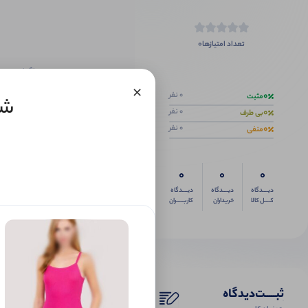
0
تعداد امتیازها
اگر این محص
×
0
0 نفر
مثبت
شل
0
0 نفر
بی طرف
0
0 نفر
منفی
0
0
0
دیــــدگاه
دیــــدگاه
دیــــدگاه
کــــل کالا
خریداران
کاربـــــران
ثبـــــت‌دیدگاه