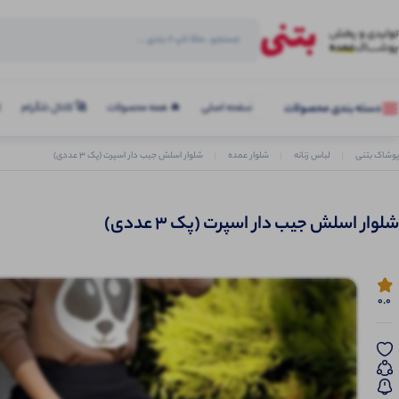
صفحه اصلی
🔥 همه محصولات
🚀 کانال تلگرام
ک
دسته بندی محصولات
پوشاک بتنی
لباس زنانه
شلوار عمده
شلوار اسلش جیب دار اسپرت (پک 3 عددی)
شلوار اسلش جیب دار اسپرت (پک 3 عددی)
0.0