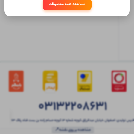
مشاهده همه محصولات
ابتدا
وارد
حساب
کاربری
شوید
03132208631
آدرس تولیدی: اصفهان ،خیابان عبدالرزاق،کوچه شماره ۱۳ کوچه حسام زاده بن بست قناد پلاک ۶۳
مشاهده بر روی نقشه📍