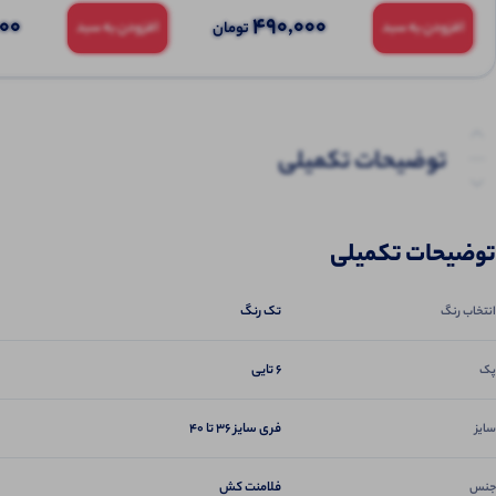
000
490,000
تومان
افزودن به سبد
افزودن به سبد
توضیحات تکمیلی
نظرات (0)
توضیحات تکمیلی
پرسش‌ها
تک رنگ
انتخاب رنگ
6 تایی
پک
فری سایز 36 تا 40
سایز
فلامنت کش
جنس