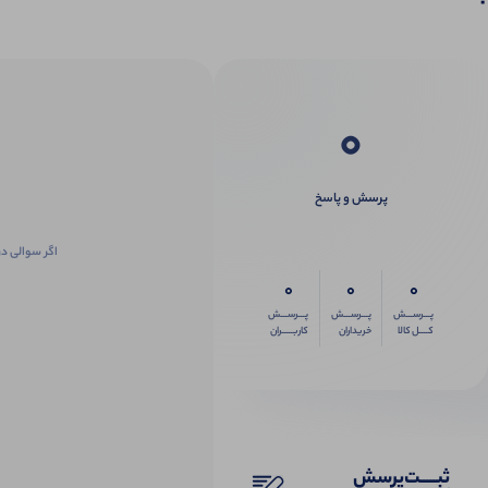
0
پرسش و پاسخ
اگر سوالی در
0
0
0
پـــرســـش
پـــرســـش
پـــرســـش
کــــل کالا
خریداران
کاربـــــران
ثبـــــت‌پرسش