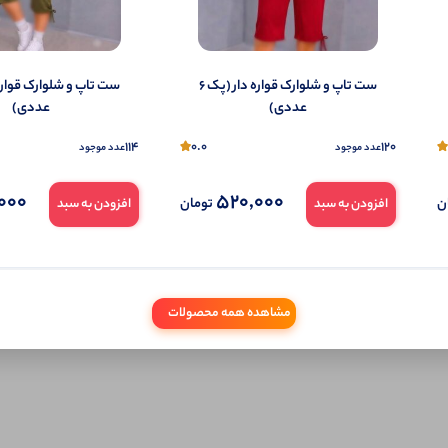
ست تاپ و شلوارک قواره دار (پک 6
عددی)
عددی)
114
0.0
120
عدد موجود
عدد موجود
000
520,000
ن
تومان
افزودن به سبد
افزودن به سبد
مشاهده همه محصولات