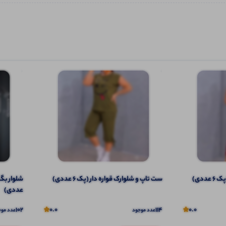
ددی)
ست تاپ و شلوارک قواره دار (پک 6 عددی)
عددی)
102
0.0
114
0.0
عدد موجود
عدد موج