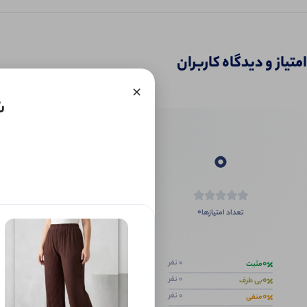
امتیاز و دیدگاه کاربران
×
ش
0
0
تعداد امتیازها
اگر این محص
0
0 نفر
مثبت
0
0 نفر
بی طرف
0
0 نفر
منفی