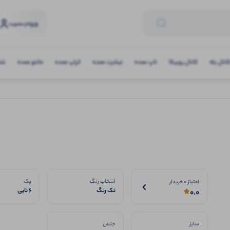
ورود
و عضویت
انال بله
کانال روبیکا
تاپ عمده
تیشرت عمده
کراپ عمده
مانتو عمده
شلو
انتخاب رنگ
پک
امتیاز 0 خریدار
تک رنگ
6 تایی
0.0
سایز
جنس