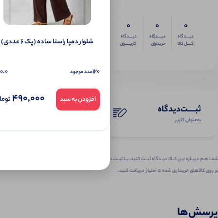
0
0
0
دیــــدگاه
دیــــدگاه
دیــــدگاه
شلوار دمپا راستا ساده (پک 6 عددی)
کــــل کالا
خریداران
کاربـــــران
0.0
120
عدد موجود
490,000
توما
افزودن به سبد
ثبـــــت‌دیدگاه
به‌عنوان کاربر
شمـا هـم دربـاره ایـن کــالا دیــدگاه ثبــت کنید، بــا ثبــت‌دیـدگاه
بر روی کالاهای خریداری شده ۵ امتیاز دریافت کنید.
پرسش‌ها