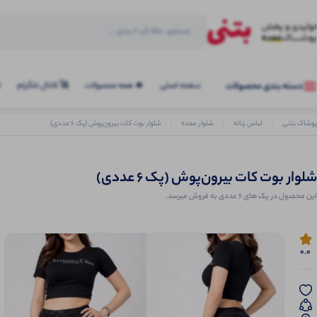
صفحه اصلی
🔥 همه محصولات
🚀 کانال تلگرام
ک
دسته بندی محصولات
پوشاک بتنی
لباس زنانه
شلوار عمده
شلوار بوت کات بیرون‌پوش (پک 6 عددی)
شلوار بوت کات بیرون‌پوش (پک 6 عددی)
این محصول در پک های 6 عددی به فروش میرسد.
0.0