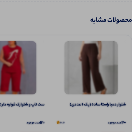
محصولات مشابه
شلوار دمپا راستا ساده (پک 6 عددی)
ست تاپ و شلوارک قواره دار (پک 6 ع
120
0.0
120
عدد موجود
عدد موجود