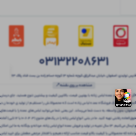
03132208631
آدرس تولیدی: اصفهان ،خیابان عبدالرزاق،کوچه شماره ۱۳ کوچه حسام زاده بن بست قناد پلاک ۶۳
مشاهده بر روی نقشه📍
اگر به دنبال خرید عمده لباس زنانه با بهترین قیمت، بالاترین کیفیت و بیشترین تنوع هستید، جای درستی
آمده‌اید! بتنی یک فروشگاه عمده لباس زنانه است که محصولاتش را مستقیم از تولیدی خودمان در
اصفهان، بدون واسطه، به دست شما می‌رساند. این یعنی شما می‌توانید لباس‌های عمده را با قیمت‌های
فوق‌العاده رقابتی تهیه کنید. ما در بتنی انواع لباس زنانه را در پک‌های متنوع (3، 4، 6، 10 یا 12 تایی) آماده
و ارسال می‌کنیم. 13 سال تجربه در تولید و فروش عمده انواع لباس زنانه، مردانه و بچگانه به ما این امکان
را داده که محصولاتی با کیفیت بالا و قیمت مناسب ارائه دهیم و با افتخار مرجعی مطمئن برای خرید لباس