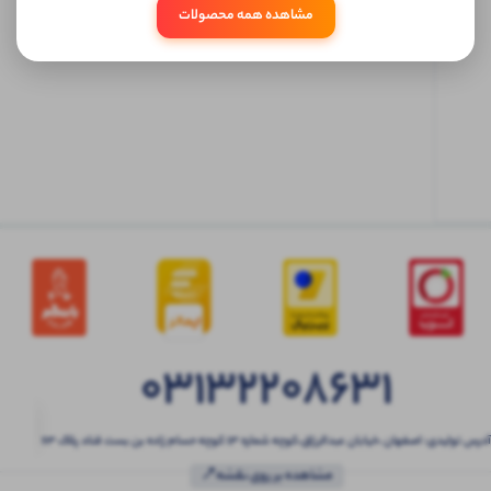
مشاهده همه محصولات
ابتدا
وارد
حساب
کاربری
شوید
03132208631
آدرس تولیدی: اصفهان ،خیابان عبدالرزاق،کوچه شماره ۱۳ کوچه حسام زاده بن بست قناد پلاک ۶۳
مشاهده بر روی نقشه📍