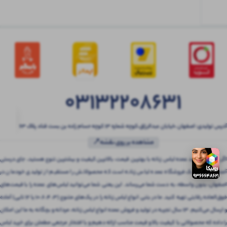
03132208631
آدرس تولیدی: اصفهان ،خیابان عبدالرزاق،کوچه شماره ۱۳ کوچه حسام زاده بن بست قناد پلاک ۶۳
مشاهده بر روی نقشه📍
اگر به دنبال خرید عمده لباس زنانه با بهترین قیمت، بالاترین کیفیت و بیشترین تنوع هستید، جای درستی
آمده‌اید! بتنی یک فروشگاه عمده لباس زنانه است که محصولاتش را مستقیم از تولیدی خودمان در
اصفهان، بدون واسطه، به دست شما می‌رساند. این یعنی شما می‌توانید لباس‌های عمده را با قیمت‌های
فوق‌العاده رقابتی تهیه کنید. ما در بتنی انواع لباس زنانه را در پک‌های متنوع (3، 4، 6، 10 یا 12 تایی) آماده
و ارسال می‌کنیم. 13 سال تجربه در تولید و فروش عمده انواع لباس زنانه، مردانه و بچگانه به ما این امکان
را داده که محصولاتی با کیفیت بالا و قیمت مناسب ارائه دهیم و با افتخار مرجعی مطمئن برای خرید لباس