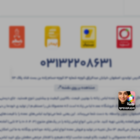
03132208631
آدرس تولیدی: اصفهان ،خیابان عبدالرزاق،کوچه شماره ۱۳ کوچه حسام زاده بن بست قناد پلاک ۶۳
مشاهده بر روی نقشه📍
اگر به دنبال خرید عمده لباس زنانه با بهترین قیمت، بالاترین کیفیت و بیشترین تنوع هستید، جای درستی
آمده‌اید! بتنی یک فروشگاه عمده لباس زنانه است که محصولاتش را مستقیم از تولیدی خودمان در
اصفهان، بدون واسطه، به دست شما می‌رساند. این یعنی شما می‌توانید لباس‌های عمده را با قیمت‌های
فوق‌العاده رقابتی تهیه کنید. ما در بتنی انواع لباس زنانه را در پک‌های متنوع (3، 4، 6، 10 یا 12 تایی) آماده
و ارسال می‌کنیم. 13 سال تجربه در تولید و فروش عمده انواع لباس زنانه، مردانه و بچگانه به ما این امکان
را داده که محصولاتی با کیفیت بالا و قیمت مناسب ارائه دهیم و با افتخار مرجعی مطمئن برای خرید لباس