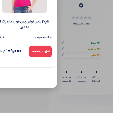
0
تاپ ۲ بندی نواری پهن قواره دار 
0
تعداد امتیازها
عددی)
اگر این محص
0.0
240
عدد موجود
0
0 نفر
مثبت
0
0 نفر
بی طرف
179,000
توما
افزودن به سبد
0
0 نفر
منفی
0
0
0
دیــــدگاه
دیــــدگاه
دیــــدگاه
کــــل کالا
خریداران
کاربـــــران