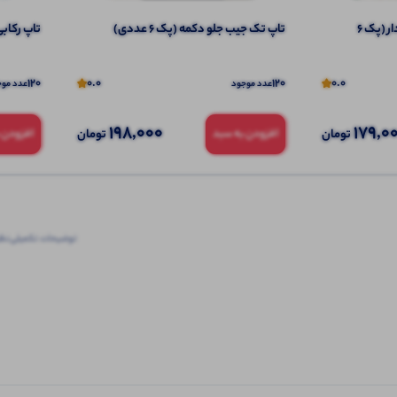
تاپ ۲ بندی نواری پهن قواره دار (پک 6
تاپ تک جیب جلو دکمه (پک 6 عددی)
تاپ رکابی ب
120
0.0
120
0.0
عدد موجود
عدد موج
198,000
179,0
تومان
تومان
افزودن به سبد
افزودن 
توضیحات تکمیلی
نظرا