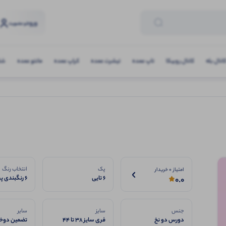
ورود
و عضویت
انال بله
کانال روبیکا
تاپ عمده
تیشرت عمده
کراپ عمده
مانتو عمده
شلو
پک
انتخاب رنگ
امتیاز 0 خریدار
6 تایی
6 رنگبندی پرفروش
0.0
جنس
سایز
سایر
دورس دو نخ
فری سایز 38 تا 44
تضمین دوخت