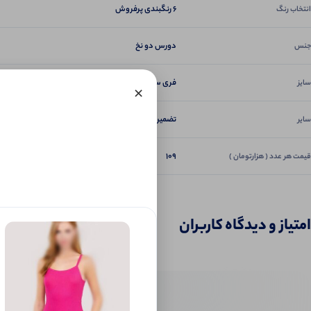
6 رنگبندی پرفروش
انتخاب رنگ
دورس دو نخ
جنس
فری سایز 38 تا 44
سایز
×
تضمین دوخت و کیفیت
سایر
109
قیمت هر عدد ( هزارتومان )
امتیاز و دیدگاه کاربران