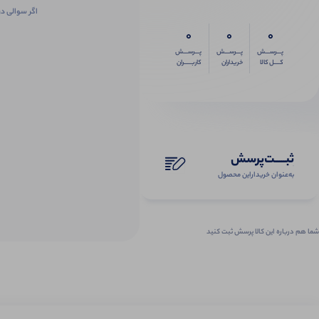
اگر سوالی در
0
0
0
پـــرســـش
پـــرســـش
پـــرســـش
کــــل کالا
خریداران
کاربـــــران
ثبـــــت‌پرسش
به‌عنوان ‌خریدار‌این‌ محصول
شما هم درباره این کالا پرسش ثبت کنید