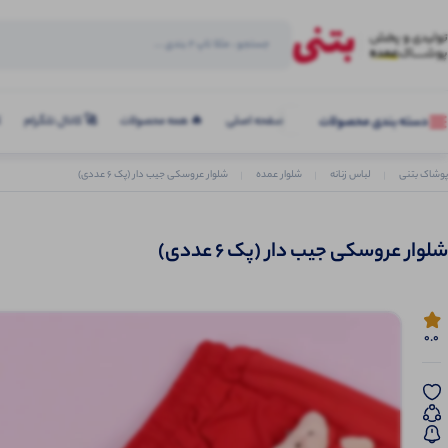
صفحه اصلی
🔥 همه محصولات
🚀 کانال تلگرام
ک
دسته بندی محصولات
پوشاک بتنی
لباس زنانه
شلوار عمده
شلوار عروسکی جیب دار (پک 6 عددی)
شلوار عروسکی جیب دار (پک 6 عددی)
0.0