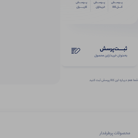
پـــرســـش
پـــرســـش
پـــرســـش
کــــل کالا
خریداران
کاربـــــران
ثبـــــت‌پرسش
به‌عنوان ‌خریدار‌این‌ محصول
شما هم درباره این کالا پرسش ثبت کنید
محصولات پرطرفدار