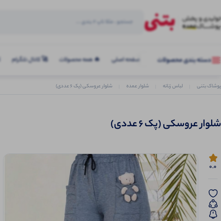
صفحه اصلی
🔥 همه محصولات
🚀 کانال تلگرام
ک
دسته بندی محصولات
پوشاک بتنی
لباس زنانه
شلوار عمده
شلوار عروسکی (پک 6 عددی)
شلوار عروسکی (پک 6 عددی)
0.0