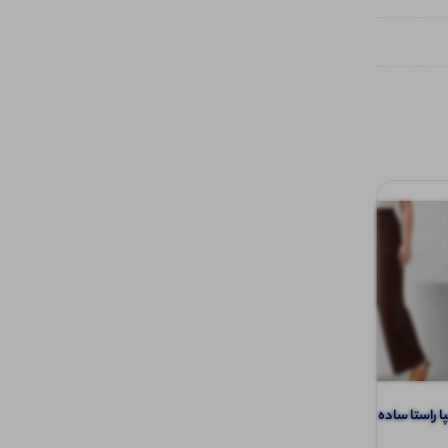
راستا ساده (پک 6 عددی)
کراپ خشتی عروسکی (پک 6 عددی)