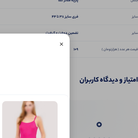
پارچه ملانژ اعلا
جنس
فری سایز 38 تا 44
سایز
تضمین دوخت و کیفیت
سایر
×
109
قیمت هر عدد ( هزارتومان )
امتیاز و دیدگاه کاربران
0