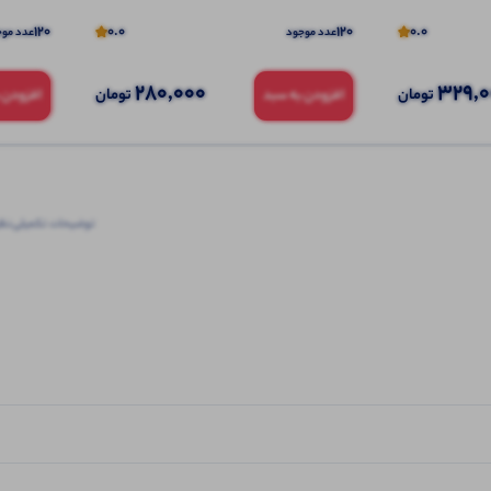
120
0.0
120
0.0
عدد موجود
عدد موج
280,000
329,
تومان
تومان
افزودن به سبد
افزودن 
توضیحات تکمیلی
نظرا