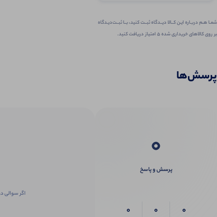
شمـا هـم دربـاره ایـن کــالا دیــدگاه ثبــت کنید، بــا ثبــت‌دیـدگاه
بر روی کالاهای خریداری شده ۵ امتیاز دریافت کنید.
پرسش‌ها
0
پرسش و پاسخ
اگر سوالی در
0
0
0