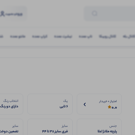
ورود
و عضویت
انال بله
کانال روبیکا
تاپ عمده
تیشرت عمده
کراپ عمده
مانتو عمده
شلو
پک
انتخاب رنگ
امتیاز 0 خریدار
6 تایی
دارای دو رنگ ت
0.0
روشن
جنس
سایز
سایر
پارچه ملانژ اعلا
فری سایز 38 تا 44
تضمین دوخت 