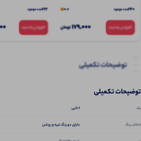
222
0.0
240
عدد موجود
عدد موجود
000
179,000
تومان
افزودن به سبد
افزودن به سبد
توضیحات تکمیلی
نظرات (0)
توضیحات تکمیلی
پرسش‌ها
6 تایی
پک
دارای دو رنگ تیره و روشن
انتخاب رنگ