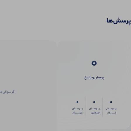
پرسش‌ها
0
پرسش و پاسخ
اگر سوالی در
0
0
0
پـــرســـش
پـــرســـش
پـــرســـش
کــــل کالا
خریداران
کاربـــــران