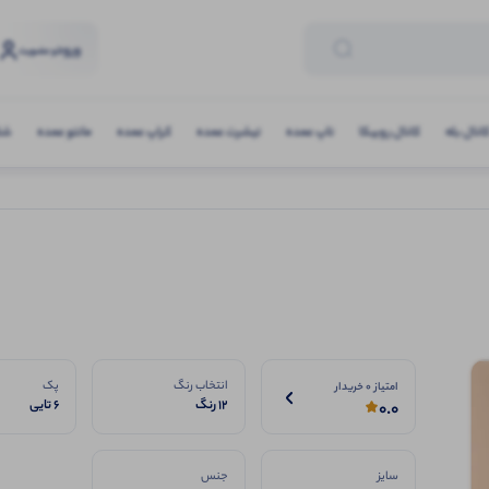
ورود
و عضویت
انال بله
کانال روبیکا
تاپ عمده
تیشرت عمده
کراپ عمده
مانتو عمده
شلو
انتخاب رنگ
پک
امتیاز 0 خریدار
۱۲ رنگ
6 تایی
0.0
سایز
جنس