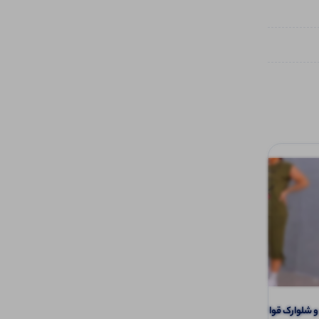
لوارک قواره دار (پک 6 عددی)
شلوار بگ نایک جلو دوخت خط اتو (پک 6