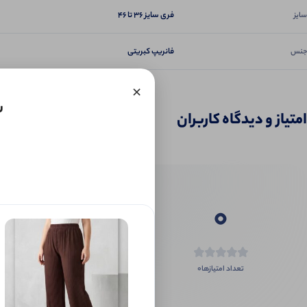
فری سایز ۳۶ تا ۴۶
سایز
فانریپ کبریتی
جنس
×
ش
امتیاز و دیدگاه کاربران
0
0
تعداد امتیازها
اگر این محص