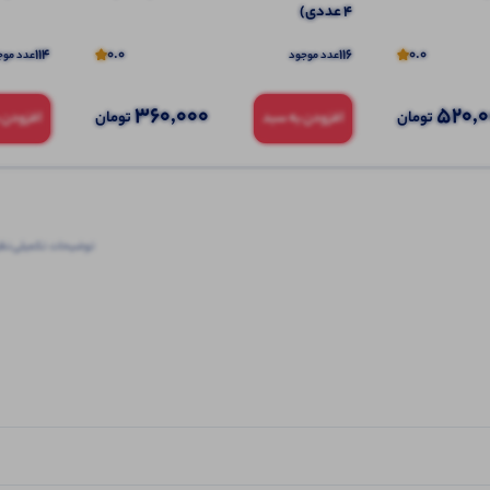
4 عددی)
114
0.0
116
0.0
عدد موجود
عدد موج
360,000
520,
تومان
تومان
افزودن به سبد
افزودن 
توضیحات تکمیلی
نظرا