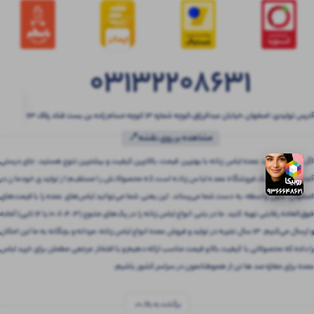
03132208631
آدرس تولیدی: اصفهان ،خیابان عبدالرزاق،کوچه شماره ۱۳ کوچه حسام زاده بن بست قناد پلاک ۶۳
مشاهده بر روی نقشه📍
اگر به دنبال خرید عمده لباس زنانه با بهترین قیمت، بالاترین کیفیت و بیشترین تنوع هستید، جای درستی
آمده‌اید! بتنی یک فروشگاه عمده لباس زنانه است که محصولاتش را مستقیم از تولیدی خودمان در
اصفهان، بدون واسطه، به دست شما می‌رساند. این یعنی شما می‌توانید لباس‌های عمده را با قیمت‌های
فوق‌العاده رقابتی تهیه کنید. ما در بتنی انواع لباس زنانه را در پک‌های متنوع (3، 4، 6، 10 یا 12 تایی) آماده
و ارسال می‌کنیم. 13 سال تجربه در تولید و فروش عمده انواع لباس زنانه، مردانه و بچگانه به ما این امکان
را داده که محصولاتی با کیفیت بالا و قیمت مناسب ارائه دهیم و با افتخار مرجعی مطمئن برای خرید لباس
عمده برای مغازه صد ها تن از هموطنانمون در سراسر کشور باشیم.
برگشت به بالا