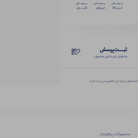
پـــرســـش
پـــرســـش
پـــرســـش
کــــل کالا
خریداران
کاربـــــران
ثبـــــت‌پرسش
به‌عنوان ‌خریدار‌این‌ محصول
شما هم درباره این کالا پرسش ثبت کنید
محصولات پرطرفدار