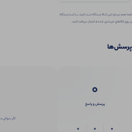
شمـا هـم دربـاره ایـن کــالا دیــدگاه ثبــت کنید، بــا ثبــت‌دیـدگاه
بر روی کالاهای خریداری شده ۵ امتیاز دریافت کنید.
پرسش‌ها
0
پرسش و پاسخ
اگر سوالی در
0
0
0