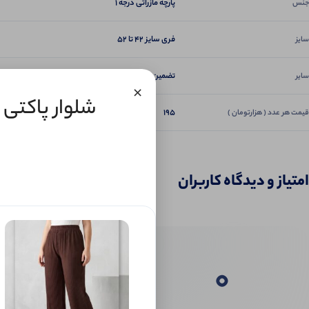
پارچه مازراتی درجه ۱
جنس
فری سایز 42 تا 52
سایز
تضمین دوخت و کیفیت
سایر
×
شلوار پاکتی قد 90 کمر پهن پشت کار کش دو دکمه 
195
قیمت هر عدد ( هزارتومان )
امتیاز و دیدگاه کاربران
0