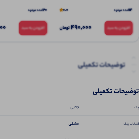
120
0.0
114
عدد موجود
عدد موجود
000
490,000
تومان
افزودن به سبد
افزودن به سبد
توضیحات تکمیلی
نظرات (0)
توضیحات تکمیلی
پرسش‌ها
6 تایی
پک
مشکی
انتخاب رنگ