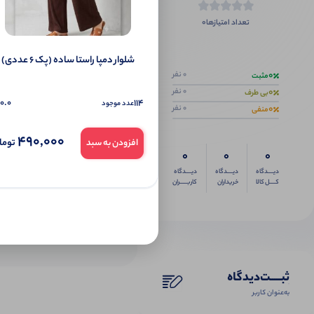
0
تعداد امتیازها
اگر این محص
شلوار دمپا راستا ساده (پک 6 عددی)
0
0 نفر
مثبت
0
0 نفر
بی طرف
0.0
114
عدد موجود
0
0 نفر
منفی
490,000
توما
افزودن به سبد
0
0
0
دیــــدگاه
دیــــدگاه
دیــــدگاه
کــــل کالا
خریداران
کاربـــــران
ثبـــــت‌دیدگاه
به‌عنوان کاربر