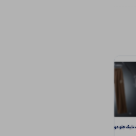
شلوار بگ نایک جلو دوخت خط اتو (پک 6
شلوارک قواره دار (پک 6 عددی)