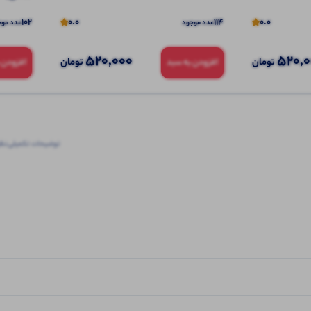
102
0.0
114
0.0
عدد موجود
عدد موج
520,000
520,
تومان
تومان
افزودن به سبد
افزودن 
توضیحات تکمیلی
نظرا