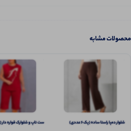
محصولات مشابه
شلوار دمپا راستا ساده (پک 6 عددی)
ست تاپ و شلوارک قواره دار (پک 6 ع