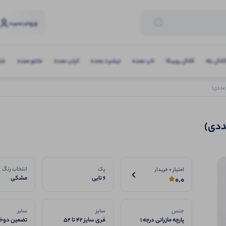
ورود
و عضویت
انال بله
کانال روبیکا
تاپ عمده
تیشرت عمده
کراپ عمده
مانتو عمده
شلو
پک
انتخاب رنگ
امتیاز 0 خریدار
6 تایی
مشکی
0.0
جنس
سایز
سایر
پارچه مازراتی درجه ۱
فری سایز 42 تا 52
تضمین دوخت