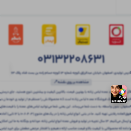
03132208631
آدرس تولیدی: اصفهان ،خیابان عبدالرزاق،کوچه شماره ۱۳ کوچه حسام زاده بن بست قناد پلاک ۶۳
مشاهده بر روی نقشه📍
اگر به دنبال خرید عمده لباس زنانه با بهترین قیمت، بالاترین کیفیت و بیشترین تنوع هستید، جای درستی
آمده‌اید! بتنی یک فروشگاه عمده لباس زنانه است که محصولاتش را مستقیم از تولیدی خودمان در
اصفهان، بدون واسطه، به دست شما می‌رساند. این یعنی شما می‌توانید لباس‌های عمده را با قیمت‌های
فوق‌العاده رقابتی تهیه کنید. ما در بتنی انواع لباس زنانه را در پک‌های متنوع (3، 4، 6، 10 یا 12 تایی) آماده
و ارسال می‌کنیم. 13 سال تجربه در تولید و فروش عمده انواع لباس زنانه، مردانه و بچگانه به ما این امکان
را داده که محصولاتی با کیفیت بالا و قیمت مناسب ارائه دهیم و با افتخار مرجعی مطمئن برای خرید لباس