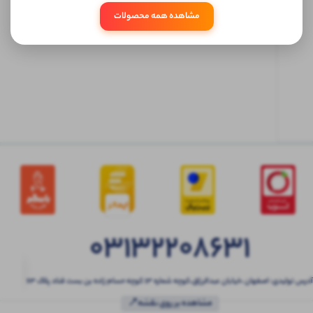
مشاهده همه محصولات
ابتدا
وارد
حساب
کاربری
شوید
03132208631
آدرس تولیدی: اصفهان ،خیابان عبدالرزاق،کوچه شماره ۱۳ کوچه حسام زاده بن بست قناد پلاک ۶۳
مشاهده بر روی نقشه📍