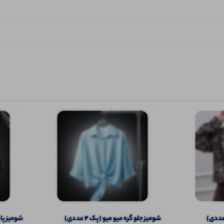
شومیز جلو گره میو‌ میو (پک 4 عددی)
شومیز پایین 