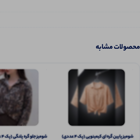
محصولات مشابه
شومیز پایین گره ای کیمینویی (پک 4 عددی)
شومیز جلو گره پلنگی (پک 4 عددی)