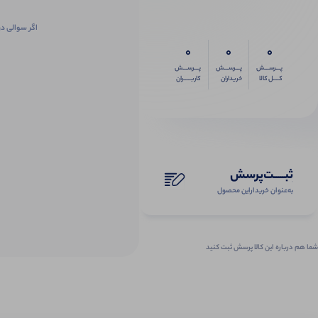
اگر سوالی در
0
0
0
پـــرســـش
پـــرســـش
پـــرســـش
کــــل کالا
خریداران
کاربـــــران
ثبـــــت‌پرسش
به‌عنوان ‌خریدار‌این‌ محصول
شما هم درباره این کالا پرسش ثبت کنید