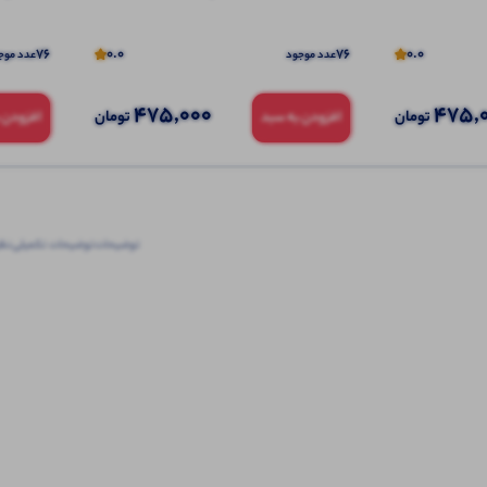
76
0.0
76
0.0
عدد موجود
عدد موج
475,000
475,
تومان
تومان
افزودن به سبد
افزودن 
توضیحات
توضیحات تکمیلی
نظرا