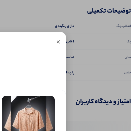
توضیحات تکمیلی
دارای رنگبندی
انتخاب رنگ
×
9 تایی
پک
مناسب سایز 38تا48
سایز
پارچه الیزه درجه یک
جنس
امتیاز و دیدگاه کاربران