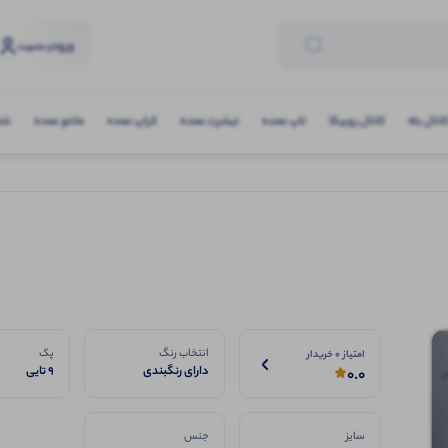
ورود
و عضویت
انال بله
کانال روبیکا
تاپ عمده
تیشرت عمده
کراپ عمده
مانتو عمده
شلو
انتخاب رنگ
پک
امتیاز 0 خریدار
دارای رنگبندی
9 تایی
0.0
سایز
جنس