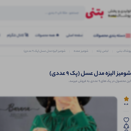
صفحه اصلی
🔥 همه محصولات
🚀 کانال تلگرام
ک
دسته بندی محصولات
پوشاک بتنی
لباس زنانه
شومیز عمده
شومیز الیزه مدل عسل (پک 9 عددی)
شومیز الیزه مدل عسل (پک 9 عددی)
این محصول در پک های 9 عددی به فروش میرسد.
0.0