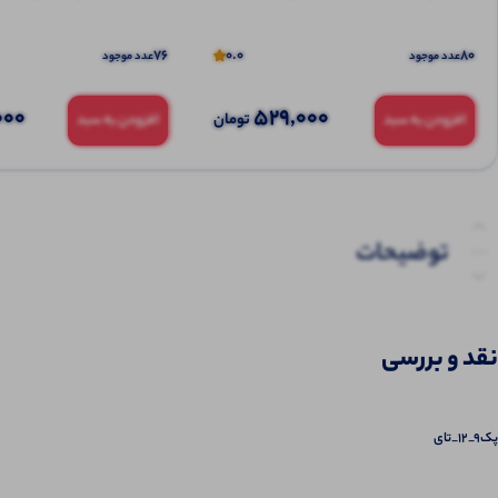
76
0.0
80
عدد موجود
عدد موجود
000
529,000
تومان
افزودن به سبد
افزودن به سبد
توضیحات
توضیحات تکمیلی
نقد و بررسی
نظرات (0)
پرسش‌ها
پک9_12_تای