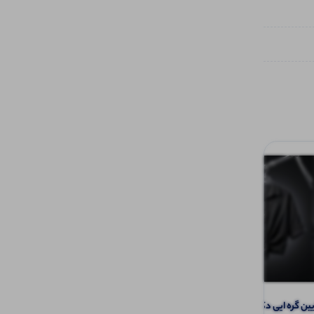
گره ایی دکمه دار (پک 4 عددی)
شومیز جلو گره پروانه (پک 4 عددی)