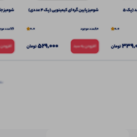
پلوشرت یقه و سر استین سفید (پک 5
شومیز پایین گره ای کیمینویی (پک 4 عددی)
شومیز جلو گ
76
0.0
80
0.0
عدد موجود
عدد موج
529,000
339,
تومان
تومان
افزودن به سبد
افزودن 
نظرا