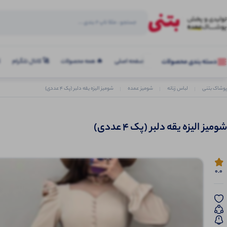
صفحه اصلی
🔥 همه محصولات
🚀 کانال تلگرام
ک
دسته بندی محصولات
پوشاک بتنی
لباس زنانه
شومیز عمده
شومیز الیزه یقه دلبر (پک 4 عددی)
شومیز الیزه یقه دلبر (پک 4 عددی)
0.0