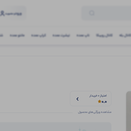
ورود
و عضویت
انال بله
کانال روبیکا
تاپ عمده
تیشرت عمده
کراپ عمده
مانتو عمده
شلو
امتیاز 0 خریدار
0.0
مشاهده ویژگی‌های محصول