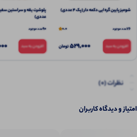
شومیز پایین گره ایی دکمه دار (پک 4 عددی)
عددی)
90
0.0
76
عدد موجود
عدد موجود
000
529,000
تومان
افزودن به سبد
افزودن به سبد
نظرات (0)
پرسش‌ها
امتیاز و دیدگاه کاربران