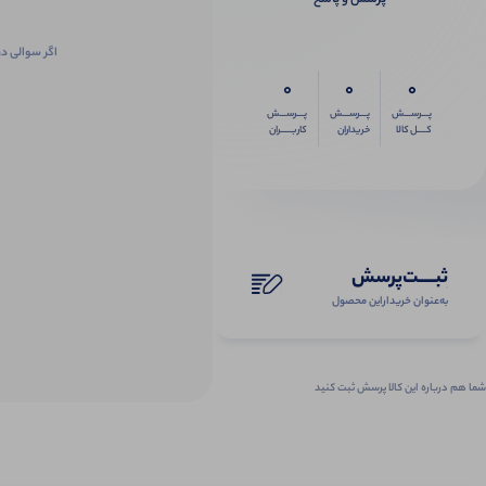
اگر سوالی در
0
0
0
پـــرســـش
پـــرســـش
پـــرســـش
کــــل کالا
خریداران
کاربـــــران
ثبـــــت‌پرسش
به‌عنوان ‌خریدار‌این‌ محصول
شما هم درباره این کالا پرسش ثبت کنید