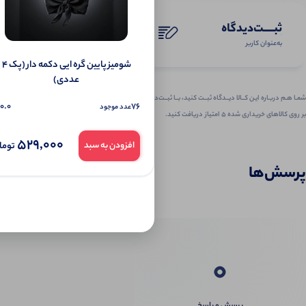
ثبـــــت‌دیدگاه
به‌عنوان کاربر
شومیز پایین گره ایی دکمه دار (پک 4
عددی)
شمـا هـم دربـاره ایـن کــالا دیــدگاه ثبــت کنید، بــا ثبــت‌دیـدگاه
0.0
76
عدد موجود
بر روی کالاهای خریداری شده ۵ امتیاز دریافت کنید.
529,000
توما
افزودن به سبد
پرسش‌ها
0
پرسش و پاسخ