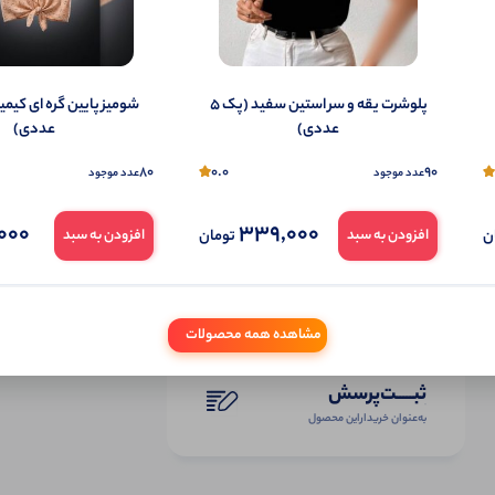
پلوشرت یقه و سر استین سفید (پک 5
عددی)
عددی)
80
0.0
90
عدد موجود
عدد موجود
000
339,000
ن
تومان
افزودن به سبد
افزودن به سبد
مشاهده همه محصولات
ثبـــــت‌پرسش
به‌عنوان ‌خریدار‌این‌ محصول