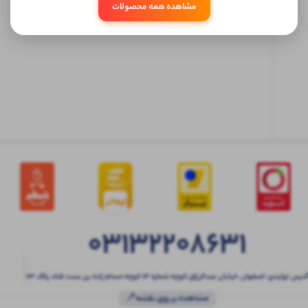
مشاهده همه محصولات
ابتدا
وارد
حساب
کاربری
شوید
03132208631
آدرس تولیدی: اصفهان ،خیابان عبدالرزاق،کوچه شماره ۱۳ کوچه حسام زاده بن بست قناد پلاک ۶۳
مشاهده بر روی نقشه📍