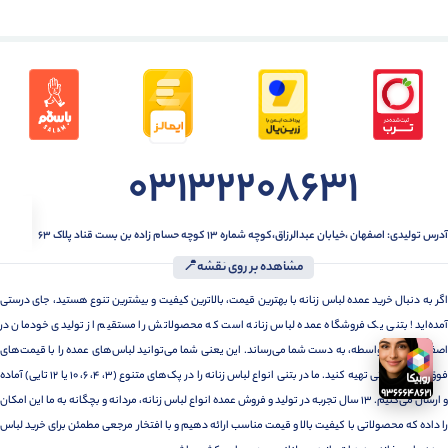
03132208631
آدرس تولیدی: اصفهان ،خیابان عبدالرزاق،کوچه شماره ۱۳ کوچه حسام زاده بن بست قناد پلاک ۶۳
مشاهده بر روی نقشه📍
اگر به دنبال خرید عمده لباس زنانه با بهترین قیمت، بالاترین کیفیت و بیشترین تنوع هستید، جای درستی
آمده‌اید! بتنی یک فروشگاه عمده لباس زنانه است که محصولاتش را مستقیم از تولیدی خودمان در
اصفهان، بدون واسطه، به دست شما می‌رساند. این یعنی شما می‌توانید لباس‌های عمده را با قیمت‌های
فوق‌العاده رقابتی تهیه کنید. ما در بتنی انواع لباس زنانه را در پک‌های متنوع (3، 4، 6، 10 یا 12 تایی) آماده
و ارسال می‌کنیم. 13 سال تجربه در تولید و فروش عمده انواع لباس زنانه، مردانه و بچگانه به ما این امکان
را داده که محصولاتی با کیفیت بالا و قیمت مناسب ارائه دهیم و با افتخار مرجعی مطمئن برای خرید لباس