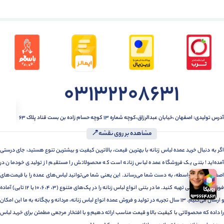
03132208631
آدرس تولیدی: اصفهان ،خیابان عبدالرزاق،کوچه شماره ۱۳ کوچه حسام زاده بن بست قناد پلاک ۶۳
مشاهده بر روی نقشه📍
اگر به دنبال خرید عمده لباس زنانه با بهترین قیمت، بالاترین کیفیت و بیشترین تنوع هستید، جای درستی
آمده‌اید! بتنی یک فروشگاه عمده لباس زنانه است که محصولاتش را مستقیم از تولیدی خودمان در
اصفهان، بدون واسطه، به دست شما می‌رساند. این یعنی شما می‌توانید لباس‌های عمده را با قیمت‌های
فوق‌العاده رقابتی تهیه کنید. ما در بتنی انواع لباس زنانه را در پک‌های متنوع (3، 4، 6، 10 یا 12 تایی) آماده
و ارسال می‌کنیم. 13 سال تجربه در تولید و فروش عمده انواع لباس زنانه، مردانه و بچگانه به ما این امکان
را داده که محصولاتی با کیفیت بالا و قیمت مناسب ارائه دهیم و با افتخار مرجعی مطمئن برای خرید لباس