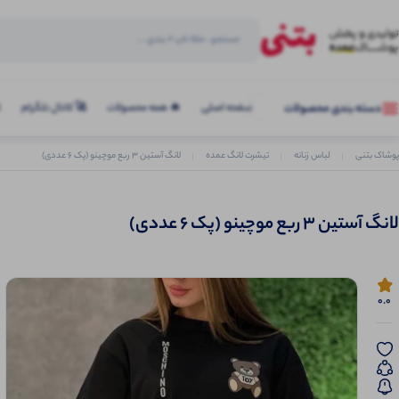
صفحه اصلی
🔥 همه محصولات
🚀 کانال تلگرام
ک
دسته بندی محصولات
پوشاک بتنی
لباس زنانه
تیشرت لانگ عمده
لانگ آستین 3 ربع موچینو (پک 6 عددی)
لانگ آستین 3 ربع موچینو (پک 6 عددی)
0.0