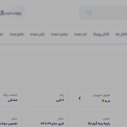
ورود
و عضویت
انال بله
کانال روبیکا
تاپ عمده
تیشرت عمده
کراپ عمده
مانتو عمده
شلو
پک
انتخاب رنگ
امتیاز 0 خریدار
6 تایی
مشکی
0.0
جنس
سایز
سایر
پارچه پنبه گرم بالا
فری سایز ۳۶ تا ۴۶
تضمین دوخت 