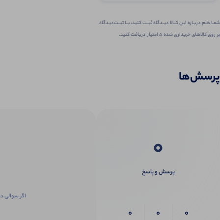
شمـا هـم دربـاره ایـن کــالا دیــدگاه ثبــت کنید، بــا ثبــت‌دیـدگاه
بر روی کالاهای خریداری شده ۵ امتیاز دریافت کنید.
پرسش‌ها
0
پرسش و پاسخ
اگر سوالی در
0
0
0