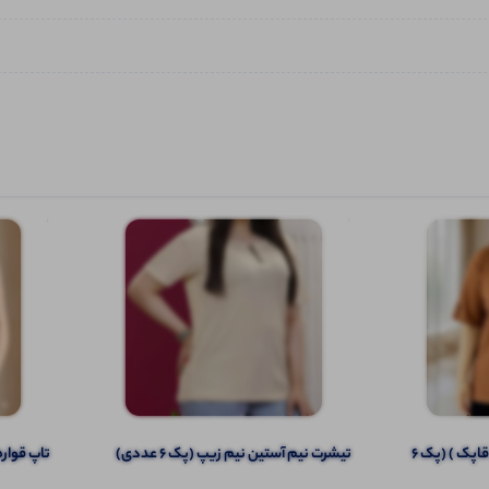
تیشرت نیم آستین(سراستین قاپک ) (پک 6
️تیشرت نیم آستین نیم زیپ (پک 6 عددی)
تاپ قواره رستمی ۳ 