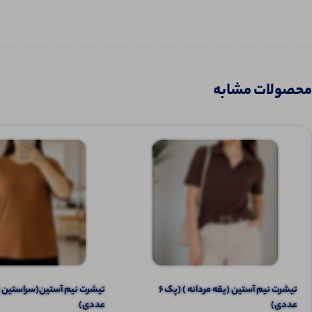
محصولات مشابه
تیشرت نیم آستین (یقه مردانه ) (پک 6
عددی)
عددی)