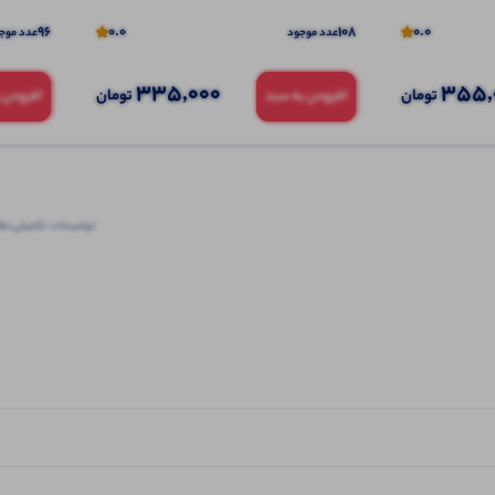
96
0.0
108
0.0
عدد موجود
عدد موج
335,000
355,
تومان
تومان
افزودن به سبد
افزودن 
توضیحات تکمیلی
نظرا