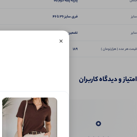
پارچه پنبه گرم بالا
جنس
فری سایز ۳۶ تا ۴۶
سایز
تضمین دوخت و کیفیت
سایر
×
ل
189
قیمت هر عدد ( هزارتومان )
امتیاز و دیدگاه کاربران
0