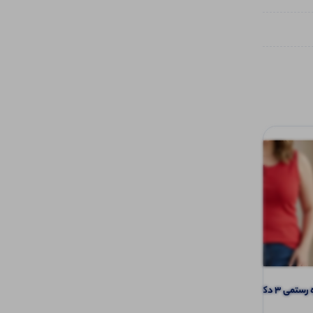
دکمه (پک 6 عددی)
بلوز آستین‌دار یقه ۵ سانتی‌متر (پک ۶ عددی)