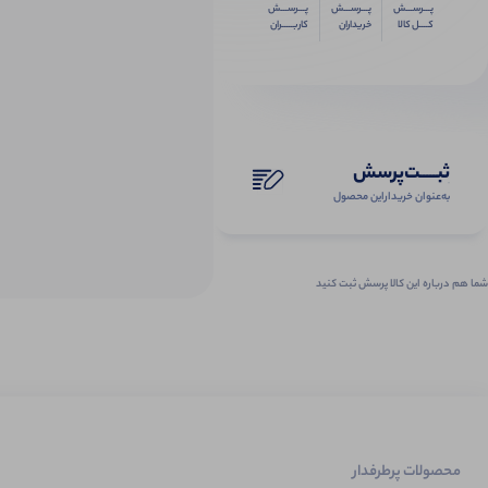
پـــرســـش
پـــرســـش
پـــرســـش
کــــل کالا
خریداران
کاربـــــران
ثبـــــت‌پرسش
به‌عنوان ‌خریدار‌این‌ محصول
شما هم درباره این کالا پرسش ثبت کنید
محصولات پرطرفدار