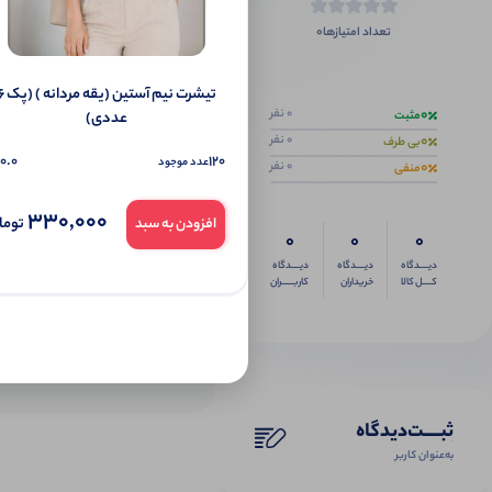
0
تعداد امتیازها
اگر این محص
تیشرت نیم آستین (یقه 
0
0 نفر
عددی)
مثبت
0
0 نفر
بی طرف
0.0
120
عدد موجود
0
0 نفر
منفی
330,000
توما
افزودن به سبد
0
0
0
دیــــدگاه
دیــــدگاه
دیــــدگاه
کــــل کالا
خریداران
کاربـــــران
ثبـــــت‌دیدگاه
به‌عنوان کاربر