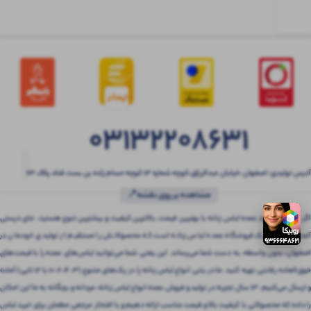
03132208631
آدرس تولیدی: اصفهان ،خیابان عبدالرزاق،کوچه شماره ۱۳ کوچه حسام زاده بن بست قناد پلاک ۶۳
مشاهده بر روی نقشه📍
اگر به دنبال خرید عمده لباس زنانه با بهترین قیمت، بالاترین کیفیت و بیشترین تنوع هستید، جای درستی
آمده‌اید! بتنی یک فروشگاه عمده لباس زنانه است که محصولاتش را مستقیم از تولیدی خودمان در
اصفهان، بدون واسطه، به دست شما می‌رساند. این یعنی شما می‌توانید لباس‌های عمده را با قیمت‌های
فوق‌العاده رقابتی تهیه کنید. ما در بتنی انواع لباس زنانه را در پک‌های متنوع (3، 4، 6، 10 یا 12 تایی) آماده
و ارسال می‌کنیم. 13 سال تجربه در تولید و فروش عمده انواع لباس زنانه، مردانه و بچگانه به ما این امکان
را داده که محصولاتی با کیفیت بالا و قیمت مناسب ارائه دهیم و با افتخار مرجعی مطمئن برای خرید لباس